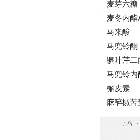
麦芽六糖
麦冬内酯
马来酸
马兜铃酮
镰叶芹二
马兜铃内
槲皮素
麻醉椒苦
产品：