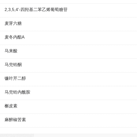
2,3,5,4'-四羟基二苯乙烯葡萄糖苷
麦芽六糖
麦冬内酯A
马来酸
马兜铃酮
镰叶芹二醇
马兜铃内酰胺
槲皮素
麻醉椒苦素