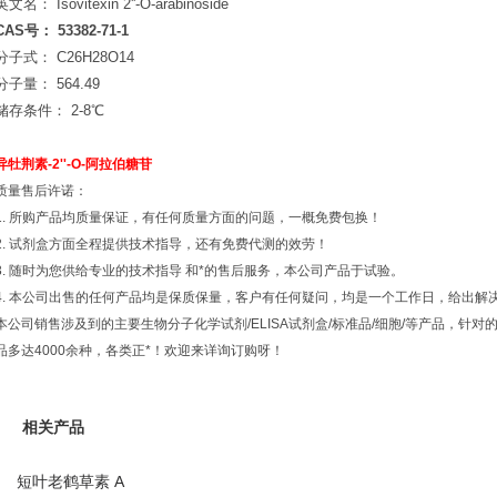
英文名： Isovitexin 2''-O-arabinoside
CAS号： 53382-71-1
分子式： C26H28O14
分子量： 564.49
储存条件： 2-8℃
异牡荆素-2''-O-阿拉伯糖苷
质量售后许诺：
1. 所购产品均质量保证，有任何质量方面的问题，一概免费包换！
2. 试剂盒方面全程提供技术指导，还有免费代测的效劳！
3. 随时为您供给专业的技术指导 和*的售后服务，本公司产品于试验。
4. 本公司出售的任何产品均是保质保量，客户有任何疑问，均是一个工作日，给出解
本公司销售涉及到的主要生物分子化学试剂/ELISA试剂盒/标准品/细胞/等产品，针
品多达4000余种，各类正*！欢迎来详询订购呀！
相关产品
短叶老鹤草素 A