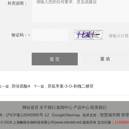
补充说明：
验证码：
请输入计算
异绿原酸A
异鼠李素-3-O-刺槐二糖苷
上一篇 :
下一篇 :
网站首页
关于我们
新闻中心
产品中心
联系我们
沪ICP备12045995号-12
GoogleSitemap
智慧城市网
管理
号：
技术支持：
© 2018 上海酶联生物科技有限公司(www.shjmkit.net) 版权所有 总访问量：
1145660