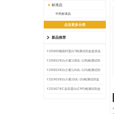
标准品
中药标准品
点击更多分类
新品推荐
YJ35665猴肌钙蛋白T检测试剂盒提供说
明书
YJ35652羊白介素12B(IL-12B)检测试剂
盒
YJ35653羊白介素12A(IL-12A)检测试剂
盒
YJ32403羊白介素10(IL-10)检测试剂盒
YJ32407羊C反应蛋白(CRP)检测试剂盒