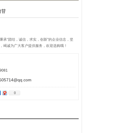
糖苷
糖苷秉承“团结，诚信，求实，创新"的企业信念，坚
则，竭诚为广大客户提供服务，欢迎选购哦！
9081
5714@qq.com
0