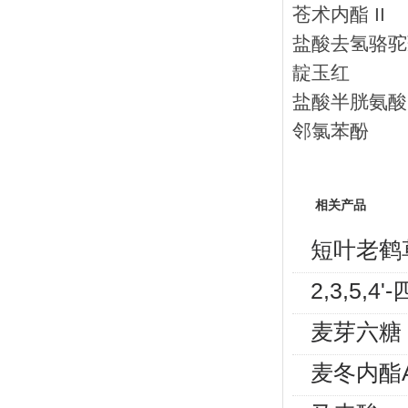
苍术内酯 II
盐酸去氢骆驼
靛玉红
盐酸半胱氨酸
邻氯苯酚
相关产品
短叶老鹤
2,3,5
麦芽六糖
麦冬内酯