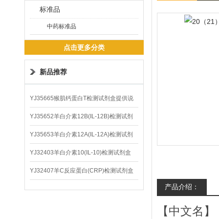
标准品
中药标准品
点击更多分类
新品推荐
YJ35665猴肌钙蛋白T检测试剂盒提供说
明书
YJ35652羊白介素12B(IL-12B)检测试剂
盒
YJ35653羊白介素12A(IL-12A)检测试剂
盒
YJ32403羊白介素10(IL-10)检测试剂盒
YJ32407羊C反应蛋白(CRP)检测试剂盒
产品介绍：
【中文名】