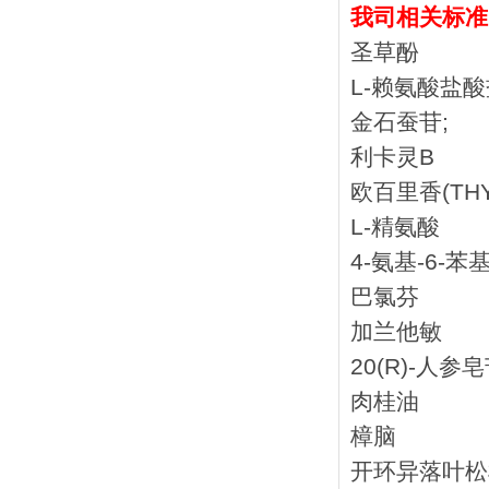
我司相关标准
圣草酚
L-赖氨酸盐酸
金石蚕苷;
利卡灵B
欧百里香(THY
L-精氨酸
4-氨基-6-苯
巴氯芬
加兰他敏
20(R)-人参
肉桂油
樟脑
开环异落叶松