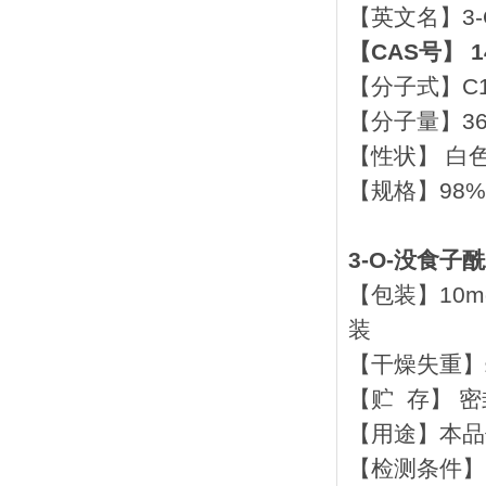
【英文名】3-O-g
【CAS号】 14
【分子式】C1
【分子量】362
【性状】 白
【规格】98%，
3-O-没食子
【包装】10mg,
装
【干燥失重】≤
【贮 存】 密
【用途】本品
【检测条件】