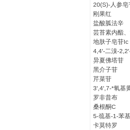
20(S)-人参皂
刚果红
盐酸胍法辛
芸苔素内酯、
地肤子皂苷Ic
4,4'-二溴-2,
异夏佛塔苷
黑介子苷
芹菜苷
3',4',7-*氧
罗非昔布
桑根酮C
5-巯基-1-苯
卡莫特罗