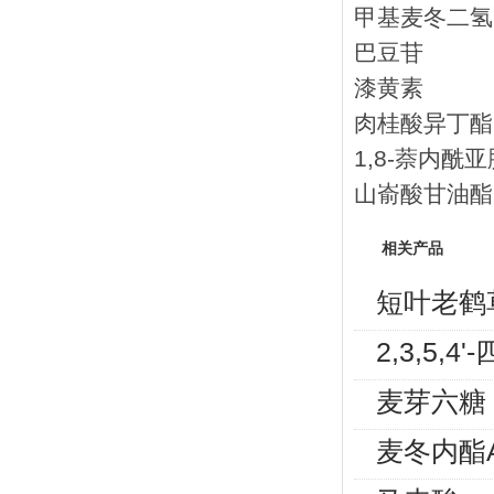
甲基麦冬二氢
巴豆苷
漆黄素
肉桂酸异丁酯
1,8-萘内酰亚
山嵛酸甘油酯
相关产品
短叶老鹤
2,3,5
麦芽六糖
麦冬内酯