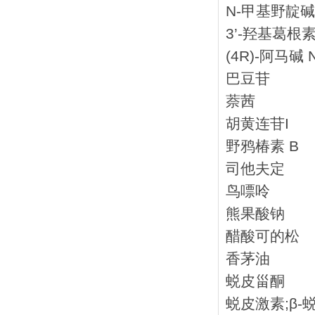
N-甲基野靛碱
3’-羟基葛根
(4R)-阿马碱
巴豆苷
萘茜
胡黄连苷I
野鸦椿素 B
司他夫定
鸟嘌呤
熊果酸钠
醋酸可的松
香茅油
蜕皮甾酮
蜕皮激素;β-