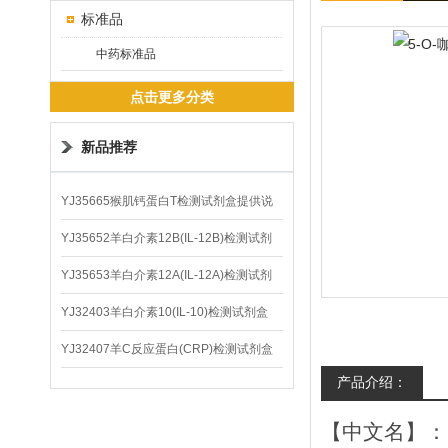
标准品
中药标准品
点击更多分类
新品推荐
YJ35665猴肌钙蛋白T检测试剂盒提供说
明书
YJ35652羊白介素12B(IL-12B)检测试剂
盒
YJ35653羊白介素12A(IL-12A)检测试剂
盒
YJ32403羊白介素10(IL-10)检测试剂盒
YJ32407羊C反应蛋白(CRP)检测试剂盒
产品介绍：
【中文名】