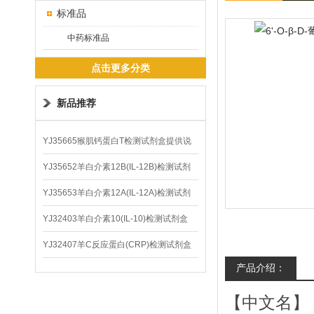
标准品
中药标准品
点击更多分类
新品推荐
YJ35665猴肌钙蛋白T检测试剂盒提供说
明书
YJ35652羊白介素12B(IL-12B)检测试剂
盒
YJ35653羊白介素12A(IL-12A)检测试剂
盒
YJ32403羊白介素10(IL-10)检测试剂盒
YJ32407羊C反应蛋白(CRP)检测试剂盒
产品介绍：
【中文名】