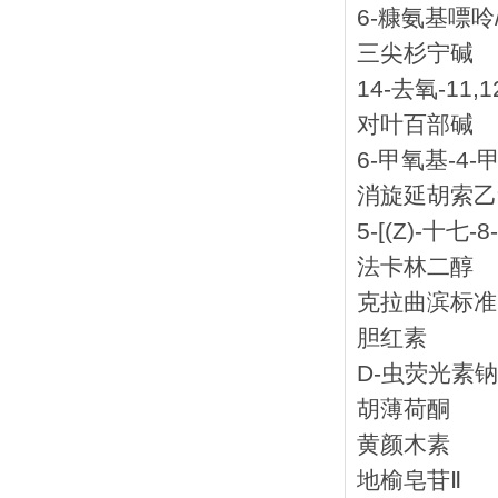
6-糠氨基嘌呤/
三尖杉宁碱
14-去氧-11
对叶百部碱
6-甲氧基-4
消旋延胡索乙
5-[(Z)-十七
法卡林二醇
克拉曲滨标准
胆红素
D-虫荧光素钠
胡薄荷酮
黄颜木素
地榆皂苷Ⅱ