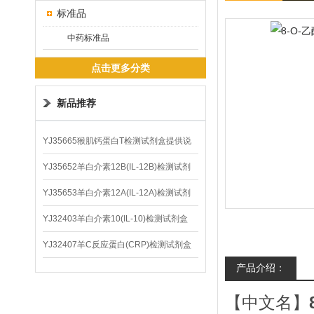
标准品
中药标准品
点击更多分类
新品推荐
YJ35665猴肌钙蛋白T检测试剂盒提供说
明书
YJ35652羊白介素12B(IL-12B)检测试剂
盒
YJ35653羊白介素12A(IL-12A)检测试剂
盒
YJ32403羊白介素10(IL-10)检测试剂盒
YJ32407羊C反应蛋白(CRP)检测试剂盒
产品介绍：
【中文名】