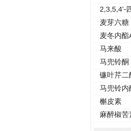
2,3,5
麦芽六糖
麦冬内酯
马来酸
马兜铃酮
镰叶芹二
马兜铃内
槲皮素
麻醉椒苦