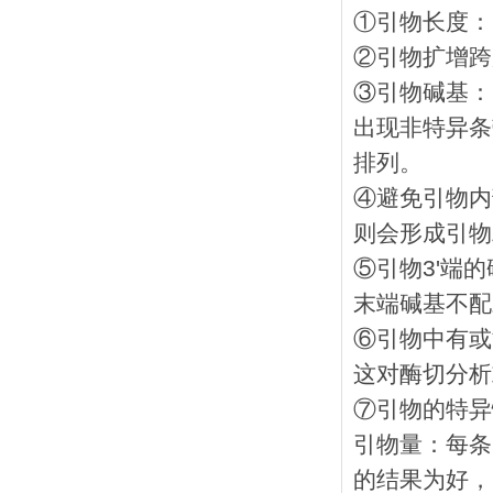
①引物长度： 
②引物扩增跨度
③引物碱基：G
出现非特异条
排列。
④避免引物内
则会形成引物
⑤引物3'端
末端碱基不配
⑥引物中有或
这对酶切分析
⑦引物的特异
引物量：每条引
的结果为好，