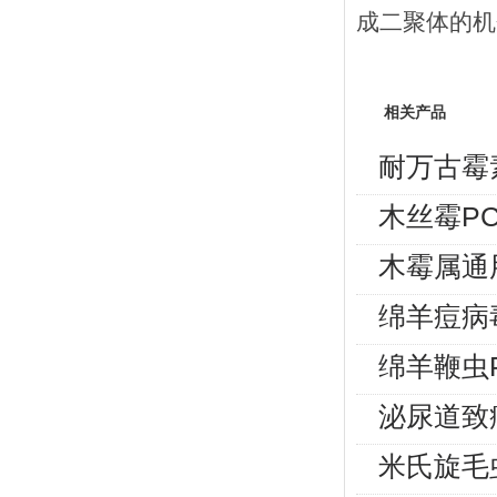
成二聚体的机
相关产品
耐万古霉
木丝霉P
木霉属通
绵羊痘病
绵羊鞭虫
泌尿道致
米氏旋毛