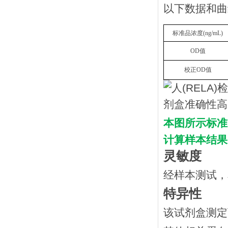
以下数据和曲
标准品浓度
(
n
g/mL
)
OD
值
校正
OD
值
本图所示标准
计算样本结果
灵敏度
经样本测试，
特异性
该试剂盒测定