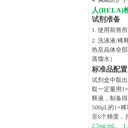
人
(REL
试剂准备
1. 使用前
2. 洗涤液/
热⾄晶体全部溶
蒸馏水）
标准品配置
试剂盒中取出
取一定量用1×
释液，制备得到
500μL的1
至6个梯度，
2.5ng/mL、 1