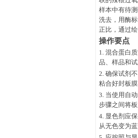
联的辣根过氧
样本中有待测
洗去，用酶标
正比，通过绘
操作要点
1. 混合蛋
品、样品和试
2. 确保试
粘合好封板膜
3. 当使用
步骤之间将板
4. 显色剂
从无色变为蓝
5. 应按照