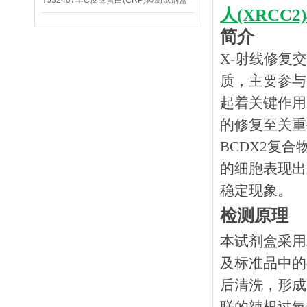
YJ32407羊C反应蛋白(CRP)检测试剂盒
人(XRCC
简介
X-射线修复
质，主要参与
起着关键作用
的修复至关重要
BCDX2复合
的细胞表现出
稳定现象
。
检测原理
本试剂盒采用
及标准品中的
后清洗，形成