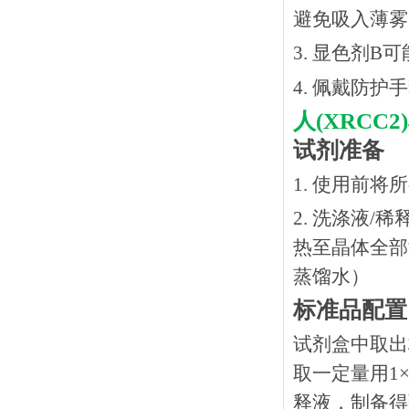
避免吸入薄雾
3. 显色剂
4. 佩戴防
人
(XRC
试剂准备
1. 使用前
2. 洗涤液/
热⾄晶体全部溶
蒸馏水）
标准品配置
试剂盒中取出
取一定量用1×
释液，制备得到