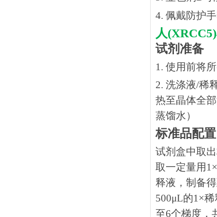
4. 佩戴防
人
(XRC
试剂准备
1. 使用前
2. 洗涤液/
热⾄晶体全部溶
蒸馏水）
标准品配置
试剂盒中取出
取一定量用1×
释液，制备得到
500μL的1
至6个梯度，