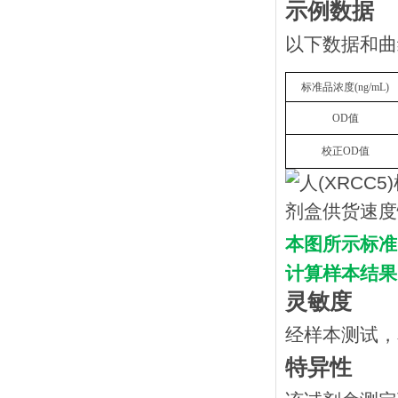
示例数据
以下数据和曲
标准品浓度
(
n
g/mL
)
OD
值
校正
OD
值
本图所示标准
计算样本结果
灵敏度
经样本测试，
特异性