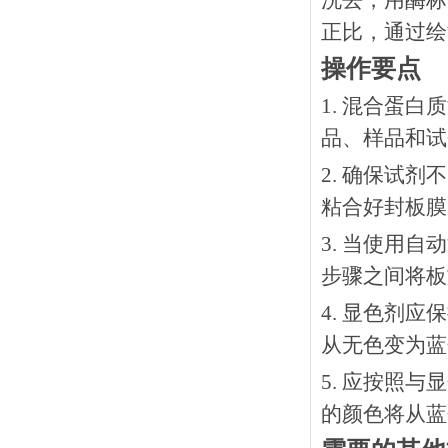
洗去，用酶标
正比，通过绘
操作要点
1. 混合蛋
品、样品和试
2. 确保试
粘合好封板膜
3. 当使用
步骤之间将板
4. 显色剂
从无色变为蓝
5. 应按照
的颜色将从蓝