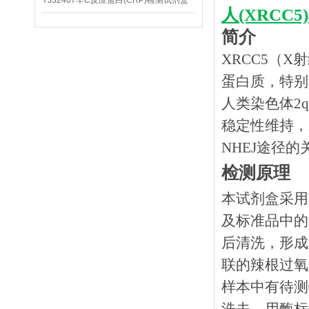
YJ32407羊C反应蛋白(CRP)检测试剂盒
人(XRCC5
简介
XRCC5（
蛋白质，特别
人类染色体2
稳定性维持，X
NHEJ途径
检测原理
本试剂盒采用
及标准品中的
后清洗，形成
联的辣根过氧
样本中有待测