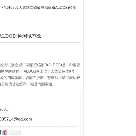
> YJ46201人果糖二磷酸醛缩酶B(ALDOB)检测
LDOB)检测试剂盒
)检测试剂盒 糖二磷酸醛缩酶B(ALDOB)是一种重要
糖酵解过程， ALDOB基因位于人类染色体9号
组成的四聚体酶，该酶在肝脏、肾脏和小肠中表达较
磷酸分解为甘油醛和二羟基丙酮磷酸。
9081
5714@qq.com