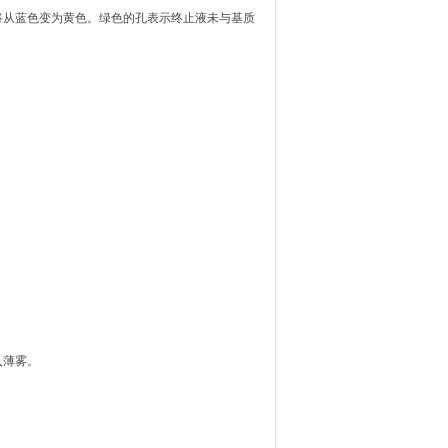
将从蓝色变为黄色。绿色的孔表示终止液未与基质
入薄雾。