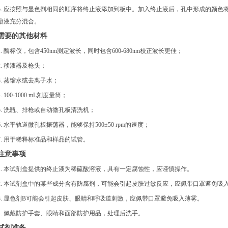
5. 应按照与显色剂相同的顺序将终止液添加到板中。加入终止液后，孔中形成的颜色
溶液充分混合。
需要的其他材料
1. 酶标仪，包含450nm测定波长，同时包含600-680nm校正波长更佳；
2. 移液器及枪头；
3. 蒸馏水或去离子水；
4. 100-1000 mL刻度量筒；
5. 洗瓶、排枪或自动微孔板清洗机；
6. 水平轨道微孔板振荡器，能够保持500±50 rpm的速度；
7. 用于稀释标准品和样品的试管。
注意事项
1. 本试剂盒提供的终止液为稀硫酸溶液，具有一定腐蚀性，应谨慎操作。
2. 本试剂盒中的某些成分含有防腐剂，可能会引起皮肤过敏反应，应佩带口罩避免吸
3. 显色剂B可能会引起皮肤、眼睛和呼吸道刺激，应佩带口罩避免吸入薄雾。
4. 佩戴防护手套、眼睛和面部防护用品，处理后洗手。
试剂准备