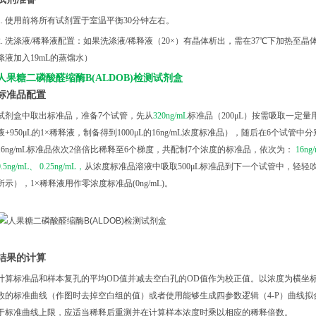
1. 使用前将所有试剂置于室温平衡30分钟左右。
2. 洗涤液/稀释液配置：如果洗涤液/稀释液（20×）有晶体析出，需在37℃下加热⾄晶体
涤液加入19mL的蒸馏水）
人果糖二磷酸醛缩酶
B(ALDOB)检测试剂盒
标准品配置
试剂盒中取出标准品，准备
7个试管，先从
320ng/mL
标准品（
200μL）按需吸取一定量用
液+950μL的1×稀释液，制备得到1000μL的16ng/mL浓度标准品），随后在6个试管
16ng/mL标准品依次2倍倍比稀释至6个梯度，共配制7个浓度的标准品，依次为：
16ng
0.5ng/mL、 0.25ng/mL，
从浓度标准品溶液中吸取
500μL标准品到下一个试管中，轻
所示），1×稀释液用作零浓度标准品(0ng/mL)。
结果的计算
计算标准品和样本复孔的平均
OD值并减去空白孔的OD值作为校正值。以浓度为横坐
数的标准曲线（作图时去掉空白组的值）或者使用能够生成四参数逻辑（4-P）曲线拟
于标准曲线上限，应适当稀释后重测并在计算样本浓度时乘以相应的稀释倍数。