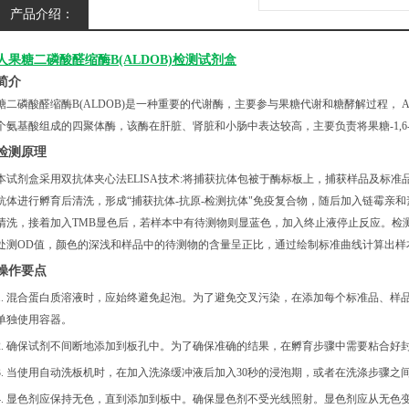
产品介绍：
人果糖二磷酸醛缩酶B(ALDOB)检测试剂盒
简介
糖二磷酸醛缩酶B(ALDOB)是一种重要的代谢酶，主要参与果糖代谢和糖酵解过程， A
个氨基酸组成的四聚体酶，该酶在肝脏、肾脏和小肠中表达较高，主要负责将果糖-1,
检测原理
本试剂盒采用双抗体夹心法
ELISA技术:将捕获抗体包被于酶标板上，捕获样品及标准
抗体进行孵育后清洗，形成“捕获抗体-抗原-检测抗体"免疫复合物，随后加入链霉亲
清洗，接着加入TMB显色后，若样本中有待测物则显蓝色，加入终止液停止反应。检测过
处测OD值，颜色的深浅和样品中的待测物的含量呈正比，通过绘制标准曲线计算出样本
操作要点
1. 混合蛋白质溶液时，应始终避免起泡。为了避免交叉污染，在添加每个标准品、样
单独使用容器。
2. 确保试剂不间断地添加到板孔中。为了确保准确的结果，在孵育步骤中需要粘合好
3. 当使用自动洗板机时，在加入洗涤缓冲液后加入30秒的浸泡期，或者在洗涤步骤之
4. 显色剂应保持无色，直到添加到板中。确保显色剂不受光线照射。显色剂应从无色