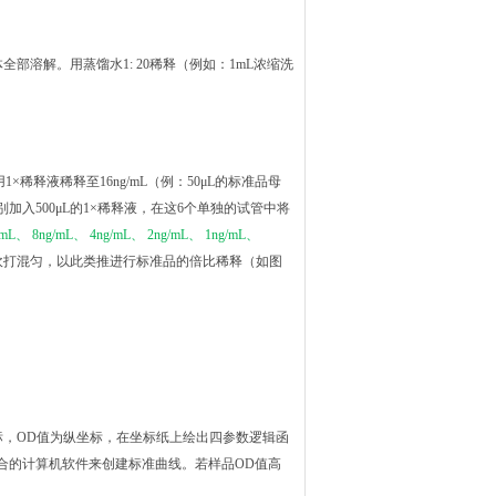
全部溶解。用蒸馏水1: 20稀释（例如：1mL浓缩洗
1×稀释液稀释至16ng/mL（例：50μL的标准品母
中分别加入500μL的1×稀释液，在这6个单独的试管中将
/mL、 8ng/mL、 4ng/mL、 2ng/mL、 1ng/mL、
轻吹打混匀，以此类推进行标准品的倍比稀释（如图
标，OD值为纵坐标，在坐标纸上绘出四参数逻辑函
合的计算机软件来创建标准曲线。若样品OD值高