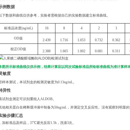
示例数据
以下数据和曲线仅供参考，实验者需根据自己的实验数据建立标准曲线。
标准品浓度
(
n
g/mL
)
16
8
4
2
1
OD
值
2.439
1.716
1.053
0.732
0.362
校正
OD
值
2.388
1.665
1.002
0.681
0.311
本图所示标准曲线仅供示例，结果计算应以同次试验标准品所绘标准曲线为准计算样
灵敏度
经样本测试，本试剂盒的检测灵敏度为
0.13ng/mL。
特异性
该试剂盒测定可识别重组
人
ALDOB
。
其他相关蛋白在稀释缓冲液中制备为
50ng/mL，并测定交叉反应性。没有观察到明显
实验步骤汇总
1. 加标准品及样品，37℃避光反应1.5h，洗涤3次。