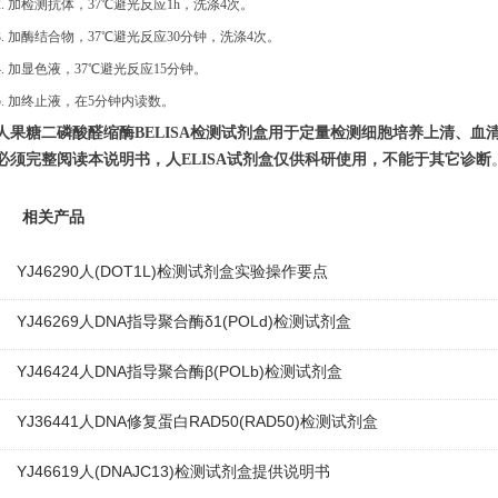
2.
加检测抗体，
37℃避光反应1h，洗涤4次。
3.
加酶结合物，
37℃避光反应30分钟，洗涤4次。
4. 加显色液，37℃避光反应15分钟。
5. 加终止液，在5分钟内读数
。
人果糖二磷酸醛缩酶
B
ELISA
检测
试剂盒用于定量检测细胞培养上清、血
必须完整阅读本说明书
，
人
ELISA试剂盒仅供科研使用，不能于其它诊断
相关产品
YJ46290人(DOT1L)检测试剂盒实验操作要点
YJ46269人DNA指导聚合酶δ1(POLd)检测试剂盒
YJ46424人DNA指导聚合酶β(POLb)检测试剂盒
YJ36441人DNA修复蛋白RAD50(RAD50)检测试剂盒
YJ46619人(DNAJC13)检测试剂盒提供说明书