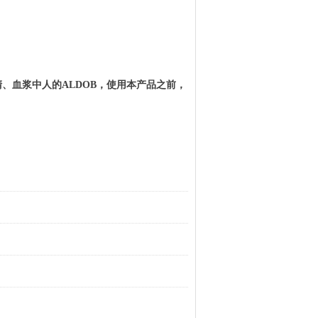
清、血浆中
人
的
ALDOB
，使用本产品之前，
。