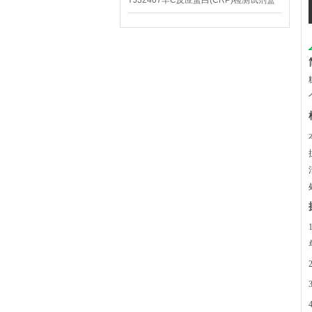
YJ32407羊C反应蛋白(CRP)检测试剂盒