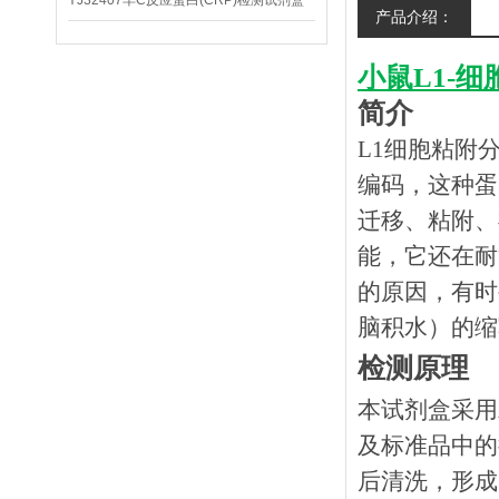
YJ32407羊C反应蛋白(CRP)检测试剂盒
产品介绍：
小鼠L1-细
简介
L1细胞粘附分
编码，这种蛋白
迁移、粘附、
能，它还在耐
的原因，有时
脑积水）的缩
检测原理
本试剂盒采用
及标准品中的
后清洗，形成