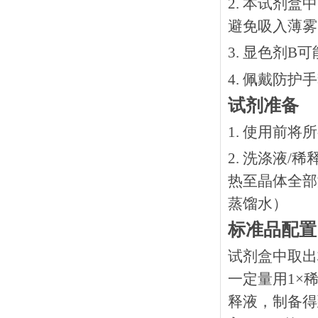
2. 本试剂
避免吸入薄雾
3. 显色剂
4. 佩戴防
试剂准备
1. 使用前
2. 洗涤液/
热⾄晶体全部溶
蒸馏水）
标准品配置
试剂盒中取出
一定量用1×稀
释液，制备得到