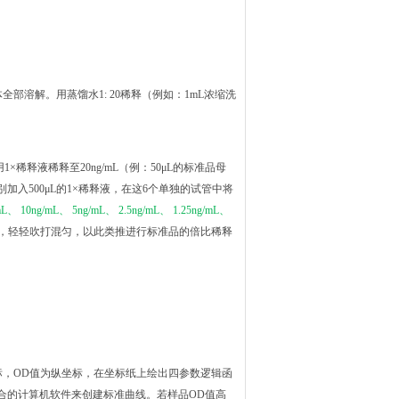
全部溶解。用蒸馏水1: 20稀释（例如：1mL浓缩洗
1×稀释液稀释至20ng/mL（例：50μL的标准品母
中分别加入500μL的1×稀释液，在这6个单独的试管中将
mL、 10ng/mL、 5ng/mL、 2.5ng/mL、 1.25ng/mL、
管中，轻轻吹打混匀，以此类推进行标准品的倍比稀释
标，OD值为纵坐标，在坐标纸上绘出四参数逻辑函
合的计算机软件来创建标准曲线。若样品OD值高