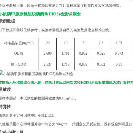
于标准曲线上限，应适当稀释后重测并在计算样本浓度时乘以相应的稀释倍数。
小鼠碘甲腺原氨酸脱碘酶
Ⅲ(DIO3)检测试剂盒
示例数据
以下数据和曲线仅供参考，实验者需根据自己的实验数据建立标准曲线。
标准品浓度
(
n
g/mL
)
20
10
5
2.5
1.25
OD
值
2.600
1.781
0.952
0.625
0.373
校正
OD
值
2.537
1.718
0.889
0.562
0.31
本图所示标准曲线仅供示例，结果计算应以同次试验标准品所绘标准曲线为准计算样
灵敏度
经样本测试，本试剂盒的检测灵敏度为
0.16ng/mL。
特异性
该试剂盒测定可识别重组
小鼠
DIO3
。
其他相关蛋白在稀释缓冲液中制备为
50ng/mL，并测定交叉反应性。没有观察到明显
实验步骤汇总