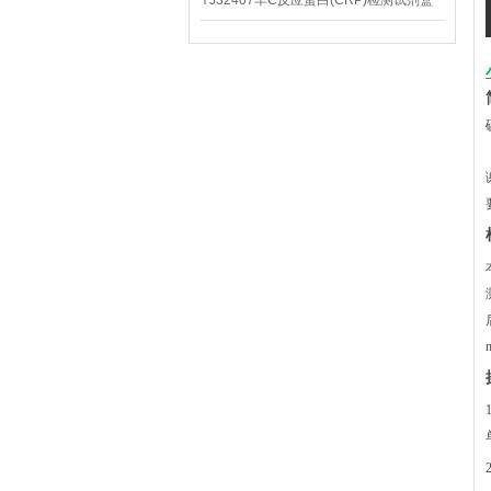
YJ32407羊C反应蛋白(CRP)检测试剂盒