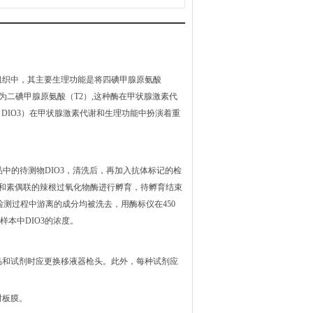
组织中，其主要生理功能是将四碘甲腺原氨酸
为二碘甲腺原氨酸（T2）,这种酶在甲状腺激素代
DIO3）在甲状腺激素代谢和生理功能中扮演着重
。
品中的待测物
DIO3
，清洗后，再加入抗体标记的检
亲和素偶联的辣根过氧化物酶进行孵育，待孵育结束
测过程中游离的成分均被洗去，用酶标仪在450
出样本中
DIO3
的浓度。
品和试剂时应更换移液器枪头。此外，每种试剂应
封板膜。