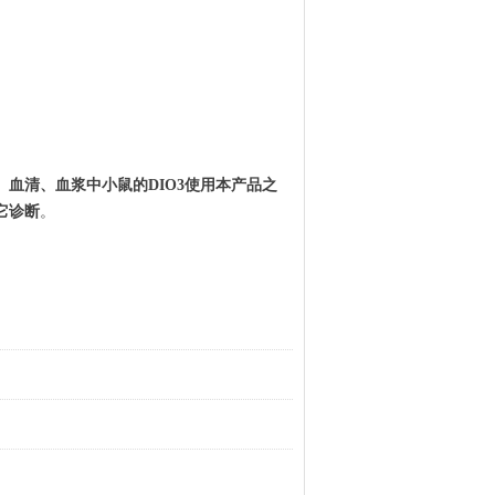
、血清、血浆中
小鼠
的
DIO3
使用本产品之
它诊断
。