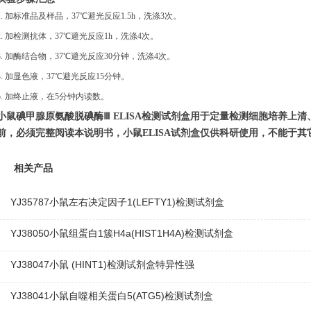
1. 加标准品及样品，37℃避光反应1.5h，洗涤3次。
2.
加检测抗体，
37℃避光反应1h，洗涤4次。
3.
加酶结合物，
37℃避光反应30分钟，洗涤4次。
4. 加显色液，37℃避光反应15分钟。
5. 加终止液，在5分钟内读数
。
小鼠碘甲腺原氨酸脱碘酶
Ⅲ
ELISA
检测
试剂盒用于定量检测细胞培养上清
前，必须完整阅读本说明书
，
小鼠
ELISA试剂盒仅供科研使用，不能于其
相关产品
YJ35787小鼠左右决定因子1(LEFTY1)检测试剂盒
YJ38050小鼠组蛋白1簇H4a(HIST1H4A)检测试剂盒
YJ38047小鼠 (HINT1)检测试剂盒特异性强
YJ38041小鼠自噬相关蛋白5(ATG5)检测试剂盒