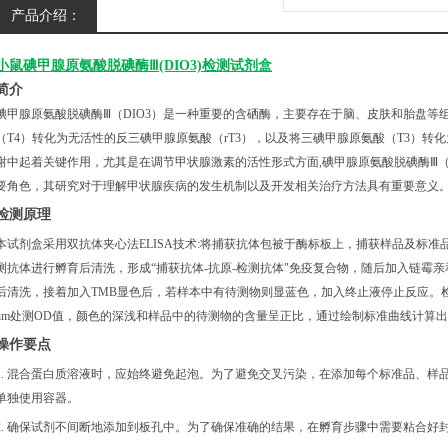
产品介绍：
小鼠碘甲腺原氨酸脱碘酶Ⅲ(DIO3)检测试剂盒
简介
碘甲腺原氨酸脱碘酶Ⅲ（DIO3）是一种重要的含硒酶，主要存在于脑、皮肤和胎盘等
（T4）转化为无活性的反三碘甲腺原氨酸（rT3），以及将三碘甲腺原氨酸（T3）转化
谢中起着关键作用，尤其是在调节甲状腺激素的活性形式方面,碘甲腺原氨酸脱碘酶Ⅲ（
要角色，其研究对于理解甲状腺疾病的发生机制以及开发相关治疗方法具有重要意义
检测原理
本试剂盒采用双抗体夹心法
ELISA技术:将捕获抗体包被于酶标板上，捕获样品及标准
测抗体进行孵育后清洗，形成
“捕获抗体-抗原-检测抗体"免疫复合物，随后加入链霉
后清洗，接着加入TMB显色后，若样本中有待测物则显蓝色，加入终止液停止反应。检
nm处测OD值，颜色的深浅和样品中的待测物的含量呈正比，通过绘制标准曲线计算
操作要点
1. 混合蛋白质溶液时，应始终避免起泡。为了避免交叉污染，在添加每个标准品、样
单独使用容器。
2. 确保试剂不间断地添加到板孔中。为了确保准确的结果，在孵育步骤中需要粘合好