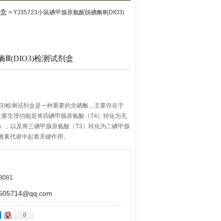
剂盒
> YJ35723小鼠碘甲腺原氨酸脱碘酶Ⅲ(DIO3)
(DIO3)检测试剂盒
O3)检测试剂盒是一种重要的含硒酶，主要存在于
要生理功能是将四碘甲腺原氨酸（T4）转化为无
3），以及将三碘甲腺原氨酸（T3）转化为二碘甲腺
腺激素代谢中起着关键作用。
9081
5714@qq.com
0