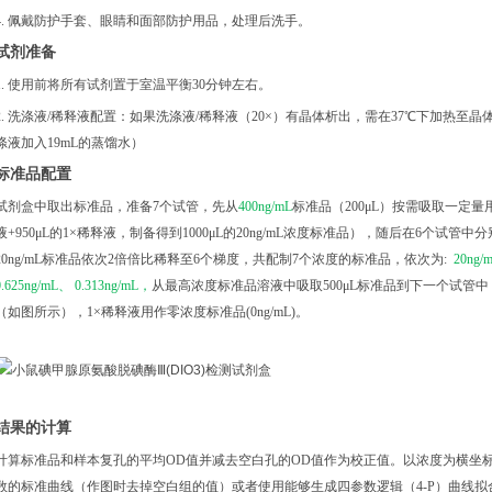
4. 佩戴防护手套、眼睛和面部防护用品，处理后洗手。
试剂准备
1. 使用前将所有试剂置于室温平衡30分钟左右。
2. 洗涤液/稀释液配置：如果洗涤液/稀释液（20×）有晶体析出，需在37℃下加热⾄晶体
涤液加入19mL的蒸馏水）
标准品配置
试剂盒中取出标准品，准备
7个试管，先从
400ng/mL
标准品（
200μL）按需吸取一定量用
液+950μL的1×稀释液，制备得到1000μL的20ng/mL浓度标准品），随后在6个试管
20ng/mL标准品依次2倍倍比稀释至6个梯度，共配制7个浓度的标准品，依次为:
20ng/
0.625ng/mL、 0.313ng/mL，
从最高浓度标准品溶液中吸取
500μL标准品到下一个试
（如图所示），1×稀释液用作零浓度标准品(0ng/mL)。
结果的计算
计算标准品和样本复孔的平均
OD值并减去空白孔的OD值作为校正值。以浓度为横坐
数的标准曲线（作图时去掉空白组的值）或者使用能够生成四参数逻辑（4-P）曲线拟