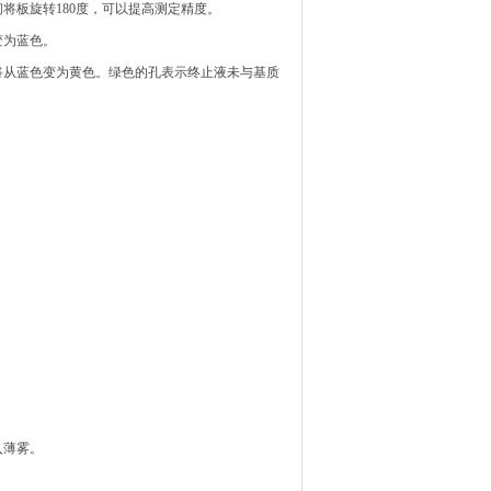
间将板旋转180度，可以提高测定精度。
变为蓝色。
将从蓝色变为黄色。绿色的孔表示终止液未与基质
入薄雾。