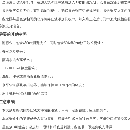
3. 当使用自动洗板机时，在加入洗涤缓冲液后加入30秒的浸泡期，或者在洗涤步骤之
4. 显色剂应保持无色，直到添加到板中。确保显色剂不受光线照射。显色剂应从无色
5. 应按照与显色剂相同的顺序将终止液添加到板中。加入终止液后，孔中形成的颜色
溶液充分混合。
需要的其他材料
1. 酶标仪，包含450nm测定波长，同时包含600-680nm校正波长更佳；
2. 移液器及枪头；
3. 蒸馏水或去离子水；
4. 100-1000 mL刻度量筒；
5. 洗瓶、排枪或自动微孔板清洗机；
6. 水平轨道微孔板振荡器，能够保持500±50 rpm的速度；
7. 用于稀释标准品和样品的试管。
注意事项
1. 本试剂盒提供的终止液为稀硫酸溶液，具有一定腐蚀性，应谨慎操作。
2. 本试剂盒中的某些成分含有防腐剂，可能会引起皮肤过敏反应，应佩带口罩避免吸
3. 显色剂B可能会引起皮肤、眼睛和呼吸道刺激，应佩带口罩避免吸入薄雾。