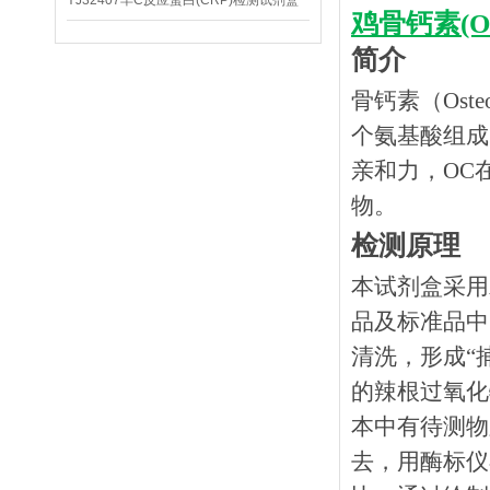
YJ32407羊C反应蛋白(CRP)检测试剂盒
鸡骨钙素(
简介
骨钙素（
Os
个氨基酸组成
亲和力，OC
物。
检测原理
本试剂盒采用
品及标准品中
清洗，形成“
的辣根过氧化
本中有待测物
去，用酶标仪