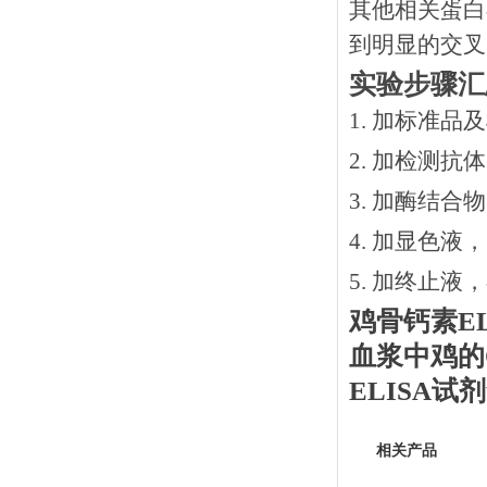
其他相关蛋白
到明显的交叉
实验步骤汇
1. 加标准品
2.
加检测抗体
3.
加酶结合物
4. 加显色液
5. 加终止液
鸡骨钙素
E
血浆中
鸡
的
ELISA
相关产品