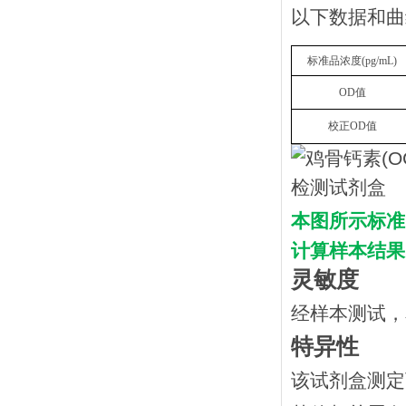
以下数据和曲
标准品浓度
(
p
g/mL
)
OD
值
校正
OD
值
本图所示标准
计算样本结果
灵敏度
经样本测试，
特异性
该试剂盒测定