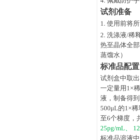
4. 佩戴防
试剂准备
1. 使用前
2. 洗涤液/
热⾄晶体全部溶
蒸馏水）
标准品配置
试剂盒中取出
一定量用1×稀
液，制备得到1
500μL的1
至6个梯度，
25pg/mL、 12
标准品溶液中