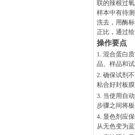
联的辣根过氧
样本中有待测
洗去，用酶标
正比，通过绘
操作要点
1. 混合蛋
品、样品和试
2. 确保试
粘合好封板膜
3. 当使用
步骤之间将板
4. 显色剂
从无色变为蓝