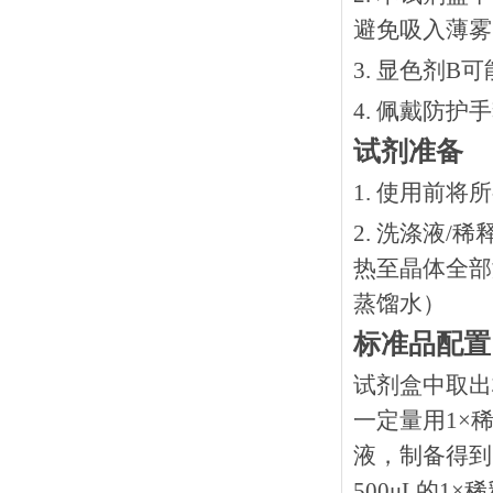
避免吸入薄雾
3. 显色剂
4. 佩戴防
试剂准备
1. 使用前
2. 洗涤液/
热⾄晶体全部溶
蒸馏水）
标准品配置
试剂盒中取出
一定量用1×稀
液，制备得到1
500μL的1