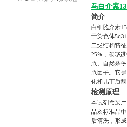
YJ32407羊C反应蛋白(CRP)检测试剂盒
马白介素13
简介
白细胞介素
1
于染色体5q3
二级结构特征
25%，能够进
胞、自然杀伤
胞因子。它是
化和几丁质酶
检测原理
本试剂盒采用
品及标准品中
后清洗，形成