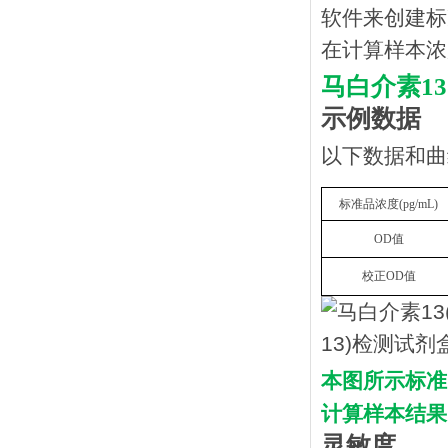
软件来创建标
在计算样本浓
马白介素
1
示例数据
以下数据和曲
标准品浓度
(
pg/mL
)
OD
值
校正
OD
值
本图所示标准
计算样本结果
灵敏度