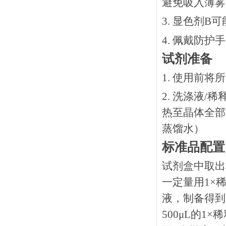
避免吸入薄雾
3. 显色剂
4. 佩戴防
试剂准备
1. 使用前
2. 洗涤液/
热⾄晶体全部溶
蒸馏水）
标准品配置
试剂盒中取出
一定量用1×稀
液，制备得到1
500μL的1