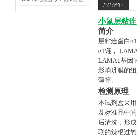
YJ32407羊C反应蛋白(CRP)检测试剂盒
产品介绍：
小鼠层粘连蛋
简介
层粘连蛋白α
α1链， L
LAMA1基
影响巩膜的组
薄等。
检测原理
本试剂盒采用
及标准品中的
后清洗，形成
联的辣根过氧