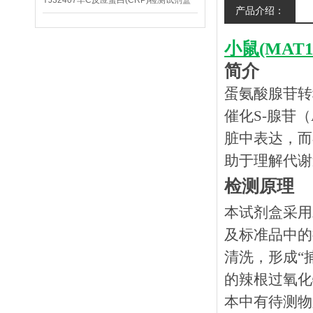
YJ32407羊C反应蛋白(CRP)检测试剂盒
产品介绍：
小鼠(MA
简介
蛋氨酸腺苷转
催化S-腺苷（
脏中表达，而
助于理解代谢
检测原理
本试剂盒采用
及标准品中的
清洗，形成
“
的辣根过氧化
本中有待测物