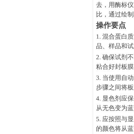
去，用酶标仪
比，通过绘制
操作要点
1. 混合蛋
品、样品和试
2. 确保试
粘合好封板膜
3. 当使用
步骤之间将板
4. 显色剂
从无色变为蓝
5. 应按照
的颜色将从蓝