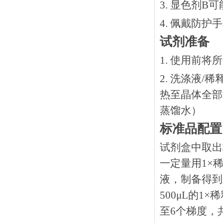
3. 显色剂
4. 佩戴防
试剂准备
1. 使用前
2. 洗涤液/
热⾄晶体全部溶
蒸馏水）
标准品配置
试剂盒中取出
一定量用1×稀
液，制备得到1
500μL的1
至6个梯度，