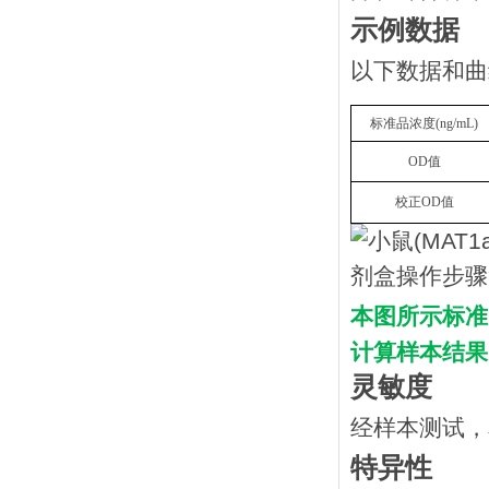
示例数据
以下数据和曲
标准品浓度
(
n
g/mL
)
OD
值
校正
OD
值
本图所示标准
计算样本结果
灵敏度
经样本测试，
特异性