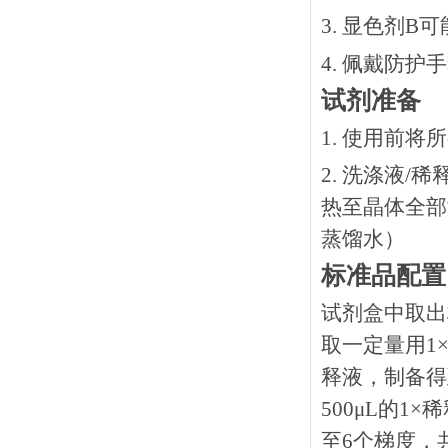
3. 显色剂
4. 佩戴防
试剂准备
1. 使用前
2. 洗涤液/
热⾄晶体全部溶
蒸馏水）
标准品配置
试剂盒中取出
取一定量用1×
释液，制备得到
500μL的1
至6个梯度，