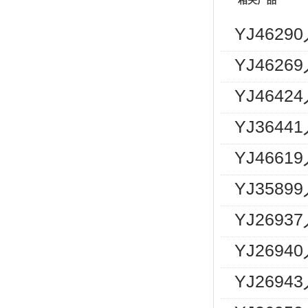
相关产品
YJ462
YJ462
YJ464
YJ364
YJ466
YJ358
YJ269
YJ2694
YJ2694