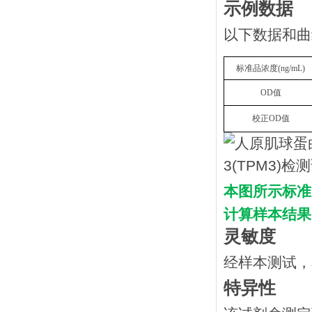
示例数据
以下数据和曲
标准品浓度
(
n
g/mL
)
OD
值
校正
OD
值
本图所示标准
计算样本结果
灵敏度
经样本测试，
特异性