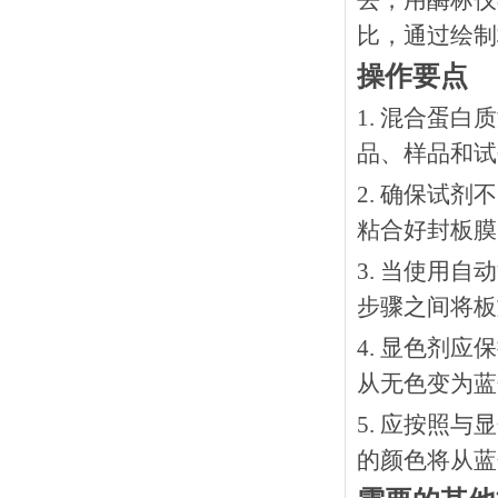
去，用酶标仪
比，通过绘制
操作要点
1. 混合蛋
品、样品和试
2. 确保试
粘合好封板膜
3. 当使用
步骤之间将板
4. 显色剂
从无色变为蓝
5. 应按照
的颜色将从蓝