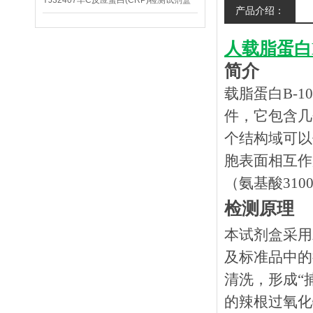
YJ32407羊C反应蛋白(CRP)检测试剂盒
产品介绍：
人载脂蛋白B
简介
载脂蛋白B-10
件，它包含几
个结构域可以
胞表面相互作
（氨基酸31
检测原理
本试剂盒采用
及标准品中的
清洗，形成
“
的辣根过氧化