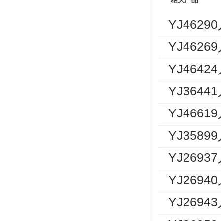
相关产品
YJ462
YJ462
YJ464
YJ364
YJ466
YJ358
YJ269
YJ2694
YJ2694