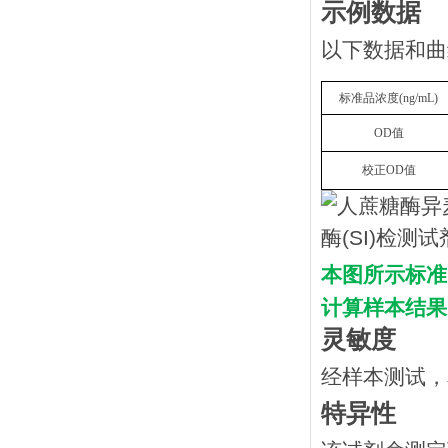
示例数据
以下数据和曲
标准品浓度
(
n
g/mL
)
OD
值
校正
OD
值
本图所示标准
计算样本结果
灵敏度
经样本测试，
特异性