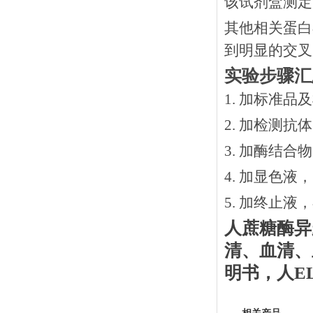
该试剂盒测定
其他相关蛋白
到明显的交叉
实验步骤汇
1. 加标准品
2.
加检测抗体
3.
加酶结合物
4. 加显色液
5. 加终止液
人蔗糖酶异
清、血清、
明书
，
人
E