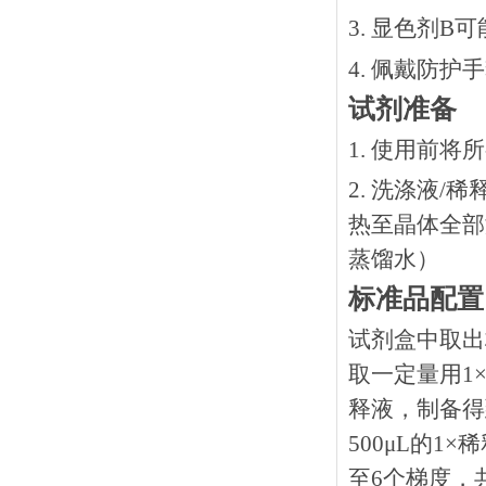
3. 显色剂
4. 佩戴防
试剂准备
1. 使用前
2. 洗涤液/
热⾄晶体全部溶
蒸馏水）
标准品配置
试剂盒中取出
取一定量用1×
释液，制备得到
500μL的1
至6个梯度，