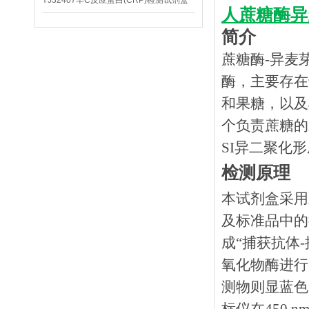
YJ32407羊C反应蛋白(CRP)检测试剂盒
人蔗糖酶异
简介
蔗糖酶-异麦芽糖
酶，主要存在
和果糖，以及
个负责蔗糖的
SI异二聚化
检测原理
本试剂盒采用
及标准品中的
成
“捕获抗体
氧化物酶进行
测物则显蓝色