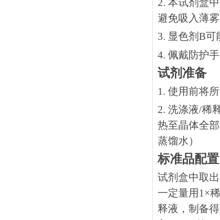
2. 本试剂
避免吸入薄雾
3. 显色剂
4. 佩戴防
试剂准备
1. 使用前
2. 洗涤液/
热⾄晶体全部溶
蒸馏水）
标准品配置
试剂盒中取出
一定量用1×稀
释液，制备得到