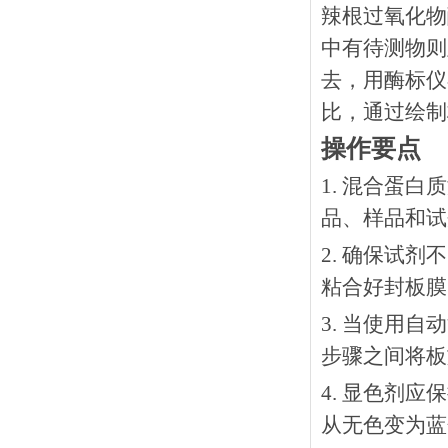
辣根过氧化物
中有待测物则
去，用酶标仪
比，通过绘制
操作要点
1. 混合蛋
品、样品和试
2. 确保试
粘合好封板膜
3. 当使用
步骤之间将板
4. 显色剂
从无色变为蓝