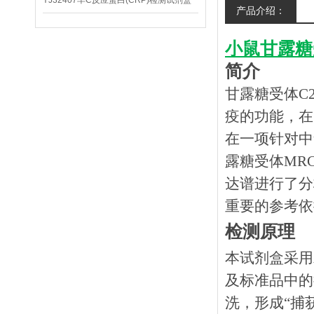
YJ32407羊C反应蛋白(CRP)检测试剂盒
产品介绍：
小鼠甘露糖受
简介
甘露糖受体C
疫的功能，在
在一项针对中
露糖受体MR
达谱进行了分
重要的参考依
检测原理
本试剂盒采用
及标准品中的
洗，形成
“捕