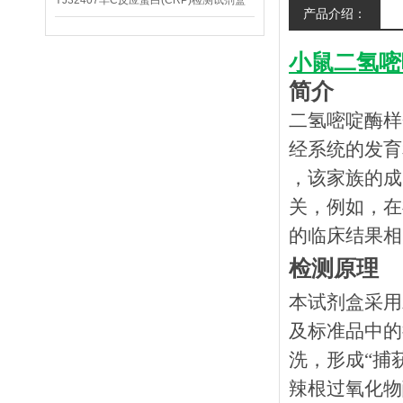
YJ32407羊C反应蛋白(CRP)检测试剂盒
产品介绍：
小鼠二氢嘧啶
简介
二氢嘧啶酶样
经系统的发育
，该家族的成
关，例如，在
的临床结果相
检测原理
本试剂盒采用
及标准品中的
洗，形成
“捕
辣根过氧化物