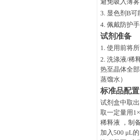
避免吸入薄雾
3. 显色剂
4. 佩戴防
试剂准备
1. 使用前
2. 洗涤液/
热⾄晶体全部溶
蒸馏水）
标准品配置
试剂盒中取出
取一定量用1×稀
稀释液 ，制备
加入500 μ