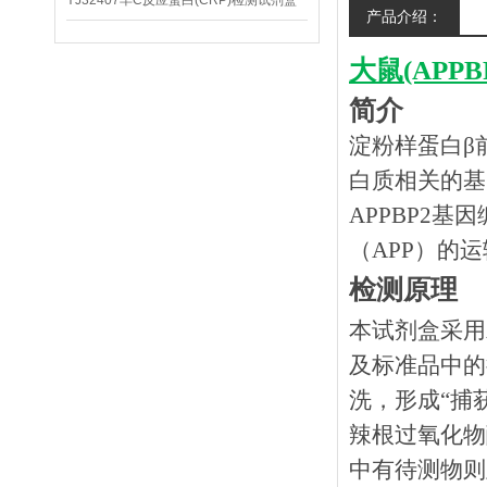
YJ32407羊C反应蛋白(CRP)检测试剂盒
产品介绍：
大鼠(APP
简介
淀粉样蛋白β
白质相关的基
APPBP2
（APP）的
检测原理
本试剂盒采用
及标准品中的
洗，形成“捕
辣根过氧化物
中有待测物则