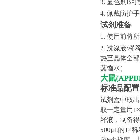
3. 显色剂
4. 佩戴防
试剂准备
1. 使用前
2. 洗涤液/
热⾄晶体全部溶
蒸馏水）
大鼠
(AP
标准品配置
试剂盒中取出
取一定量用1×
释液，制备得到
500μL的1
至6个梯度，