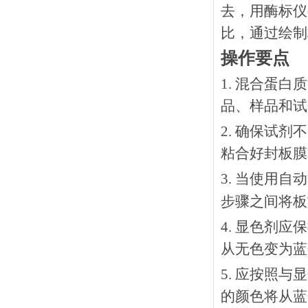
去，用酶标仪
比，通过绘制
操作要点
1. 混合蛋
品、样品和试
2. 确保试
粘合好封板膜
3. 当使用
步骤之间将板
4. 显色剂
从无色变为蓝
5. 应按照
的颜色将从蓝