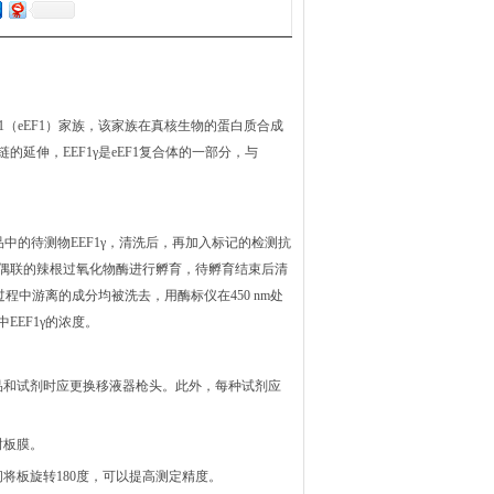
1（eEF1）家族，该家族在真核生物的蛋白质合成
延伸，EEF1γ是eEF1复合体的一部分，与
品中的待测物
EEF1γ
，清洗后，再加入标记的检测抗
素偶联的辣根过氧化物酶进行孵育，待孵育结束后清
中游离的成分均被洗去，用酶标仪在450 nm处
中
EEF1γ
的浓度。
品和试剂时应更换移液器枪头。此外，每种试剂应
封板膜。
间将板旋转180度，可以提高测定精度。