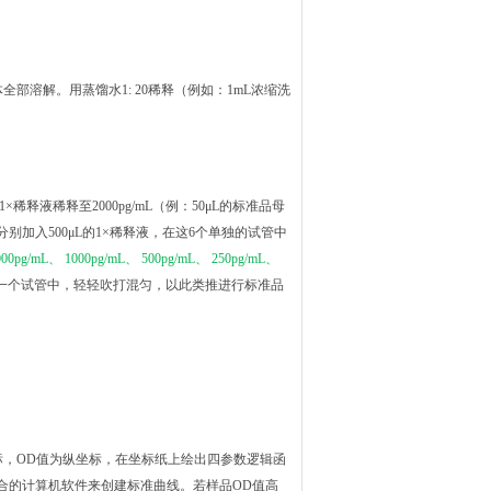
全部溶解。用蒸馏水1: 20稀释（例如：1mL浓缩洗
×稀释液稀释至2000pg/mL（例：50μL的标准品母
管中分别加入500μL的1×稀释液，在这6个单独的试管中
000pg/mL、 1000pg/mL、 500pg/mL、 250pg/mL、
到下一个试管中，轻轻吹打混匀，以此类推进行标准品
标，OD值为纵坐标，在坐标纸上绘出四参数逻辑函
合的计算机软件来创建标准曲线。若样品OD值高