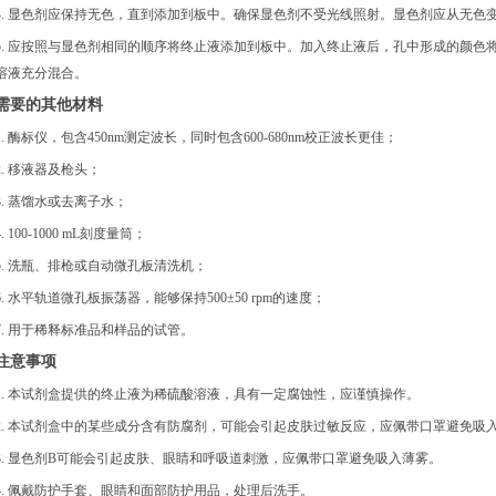
4. 显色剂应保持无色，直到添加到板中。确保显色剂不受光线照射。显色剂应从无色
5. 应按照与显色剂相同的顺序将终止液添加到板中。加入终止液后，孔中形成的颜色
溶液充分混合。
需要的其他材料
1. 酶标仪，包含450nm测定波长，同时包含600-680nm校正波长更佳；
2. 移液器及枪头；
3. 蒸馏水或去离子水；
4. 100-1000 mL刻度量筒；
5. 洗瓶、排枪或自动微孔板清洗机；
6. 水平轨道微孔板振荡器，能够保持500±50 rpm的速度；
7. 用于稀释标准品和样品的试管。
注意事项
1. 本试剂盒提供的终止液为稀硫酸溶液，具有一定腐蚀性，应谨慎操作。
2. 本试剂盒中的某些成分含有防腐剂，可能会引起皮肤过敏反应，应佩带口罩避免吸
3. 显色剂B可能会引起皮肤、眼睛和呼吸道刺激，应佩带口罩避免吸入薄雾。
4. 佩戴防护手套、眼睛和面部防护用品，处理后洗手。