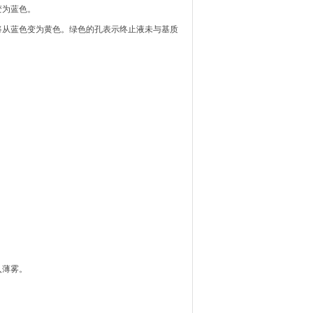
变为蓝色。
将从蓝色变为黄色。绿色的孔表示终止液未与基质
入薄雾。