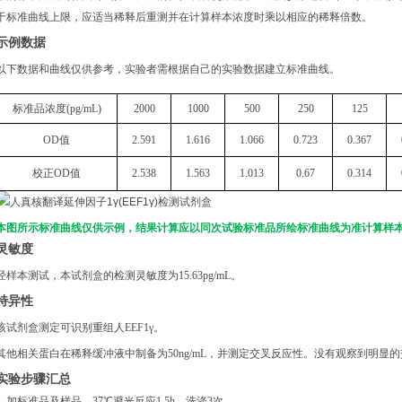
于标准曲线上限，应适当稀释后重测并在计算样本浓度时乘以相应的稀释倍数。
示例数据
以下数据和曲线仅供参考，实验者需根据自己的实验数据建立标准曲线。
标准品浓度
(
p
g/mL
)
2000
1000
500
250
125
OD
值
2.591
1.616
1.066
0.723
0.367
校正
OD
值
2.538
1.563
1.013
0.67
0.314
本图所示标准曲线仅供示例，结果计算应以同次试验标准品所绘标准曲线为准计算样
灵敏度
经样本测试，本试剂盒的检测灵敏度为
15.63pg/mL。
特异性
该试剂盒测定可识别重组
人
EEF1γ
。
其他相关蛋白在稀释缓冲液中制备为
50ng/mL，并测定交叉反应性。没有观察到明显
实验步骤汇总
1. 加标准品及样品，37℃避光反应1.5h，洗涤3次。