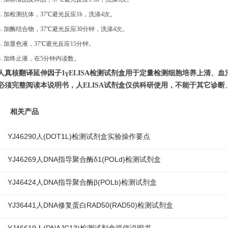
2.
加检测抗体，
37℃避光反应1h，洗涤4次。
3.
加酶结合物，
37℃避光反应30分钟，洗涤4次。
4. 加显色液，37℃避光反应15分钟。
5. 加终止液，在5分钟内读数
。
人真核翻译延伸因子
1γ
ELISA
检测
试剂盒用于定量检测细胞培养上清、血
必须完整阅读本说明书
，
人
ELISA试剂盒仅供科研使用，不能于其它诊断
相关产品
YJ46290人(DOT1L)检测试剂盒实验操作要点
YJ46269人DNA指导聚合酶δ1(POLd)检测试剂盒
YJ46424人DNA指导聚合酶β(POLb)检测试剂盒
YJ36441人DNA修复蛋白RAD50(RAD50)检测试剂盒