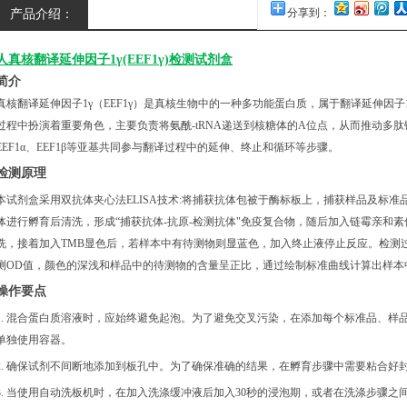
产品介绍：
分享到：
人真核翻译延伸因子1γ(EEF1γ)检测试剂盒
简介
真核翻译延伸因子1γ（EEF1γ）是真核生物中的一种多功能蛋白质，属于翻译延伸因子
过程中扮演着重要角色，主要负责将氨酰-tRNA递送到核糖体的A位点，从而推动多肽链的
EEF1α、EEF1β等亚基共同参与翻译过程中的延伸、终止和循环等步骤。
检测原理
本试剂盒采用双抗体夹心法
ELISA技术:将捕获抗体包被于酶标板上，捕获样品及标准
体进行孵育后清洗，形成
“捕获抗体-抗原-检测抗体"免疫复合物，随后加入链霉亲和
洗，接着加入TMB显色后，若样本中有待测物则显蓝色，加入终止液停止反应。检测过程
测OD值，颜色的深浅和样品中的待测物的含量呈正比，通过绘制标准曲线计算出样本
操作要点
1. 混合蛋白质溶液时，应始终避免起泡。为了避免交叉污染，在添加每个标准品、样
单独使用容器。
2. 确保试剂不间断地添加到板孔中。为了确保准确的结果，在孵育步骤中需要粘合好
3. 当使用自动洗板机时，在加入洗涤缓冲液后加入30秒的浸泡期，或者在洗涤步骤之