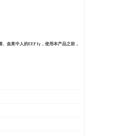
清、血浆中
人
的
EEF1γ
，使用本产品之前，
。