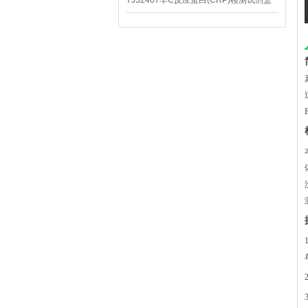
YJ32407羊C反应蛋白(CRP)检测试剂盒