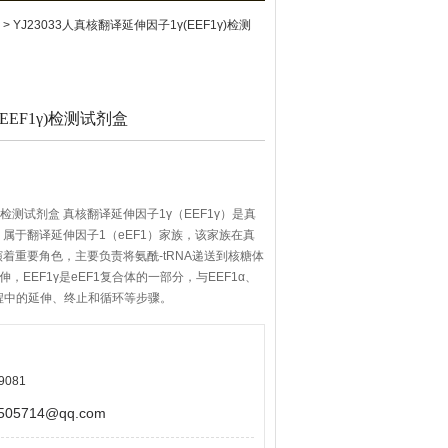
> YJ23033人真核翻译延伸因子1γ(EEF1γ)检测
EEF1γ)检测试剂盒
γ)检测试剂盒 真核翻译延伸因子1γ（EEF1γ）是真
属于翻译延伸因子1（eEF1）家族，该家族在真
着重要角色，主要负责将氨酰-tRNA递送到核糖体
EEF1γ是eEF1复合体的一部分，与EEF1α、
过程中的延伸、终止和循环等步骤。
9081
5714@qq.com