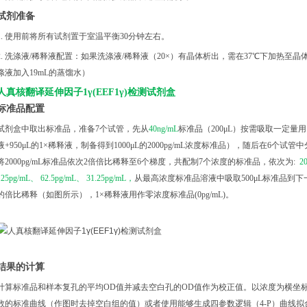
试剂准备
1. 使用前将所有试剂置于室温平衡30分钟左右。
2. 洗涤液/稀释液配置：如果洗涤液/稀释液（20×）有晶体析出，需在37℃下加热⾄晶体
涤液加入19mL的蒸馏水）
人真核翻译延伸因子
1γ(EEF1γ)检测试剂盒
标准品配置
试剂盒中取出标准品，准备
7个试管，先从
40ng/mL
标准品（
200μL）按需吸取一定量用1
液+950μL的1×稀释液，制备得到1000μL的2000pg/mL浓度标准品），随后在6个试
将2000pg/mL标准品依次2倍倍比稀释至6个梯度，共配制7个浓度的标准品，依次为:
2
125pg/mL、 62.5pg/mL、 31.25pg/mL，
从最高浓度标准品溶液中吸取
500μL标准品
的倍比稀释（如图所示），1×稀释液用作零浓度标准品(0pg/mL)。
结果的计算
计算标准品和样本复孔的平均
OD值并减去空白孔的OD值作为校正值。以浓度为横坐
数的标准曲线（作图时去掉空白组的值）或者使用能够生成四参数逻辑（4-P）曲线拟