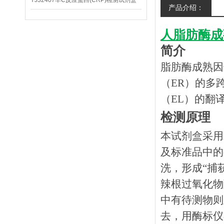
YJ32407羊C反应蛋白(CRP)检测试剂盒
产品介绍：
人脂肪酶成熟
简介
脂肪酶成熟因子1（
（ER）的多
（EL）的翻
检测原理
本试剂盒采用
及标准品中的
洗，形成
“捕
辣根过氧化物
中有待测物则
去，用酶标仪