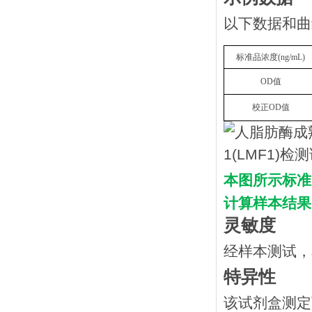
以下数据和曲
标准品浓度
(
n
g/mL
)
OD
值
校正
OD
值
本图所示标准
计算样本结果
灵敏度
经样本测试，
特异性
该试剂盒测定