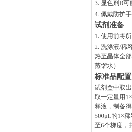
3. 显色剂
4. 佩戴防
试剂准备
1. 使用前
2. 洗涤液/
热⾄晶体全部溶
蒸馏水）
标准品配置
试剂盒中取出
取一定量用1×
释液，制备得到
500μL的1
至6个梯度，