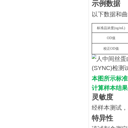
示例数据
以下数据和曲
标准品浓度
(
n
g/mL
)
OD
值
校正
OD
值
本图所示标准
计算样本结果
灵敏度
经样本测试，
特异性