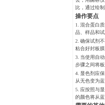
去，用酶标仪
比，通过绘制
操作要点
1. 混合蛋
品、样品和试
2. 确保试
粘合好封板膜
3. 当使用
步骤之间将板
4. 显色剂
从无色变为蓝
5. 应按照
的颜色将从蓝