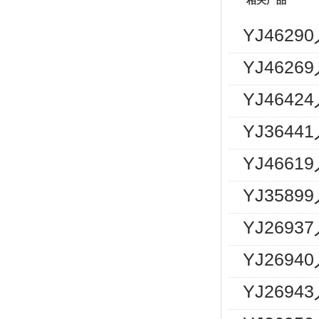
相关产品
YJ462
YJ462
YJ464
YJ364
YJ466
YJ358
YJ269
YJ2694
YJ2694