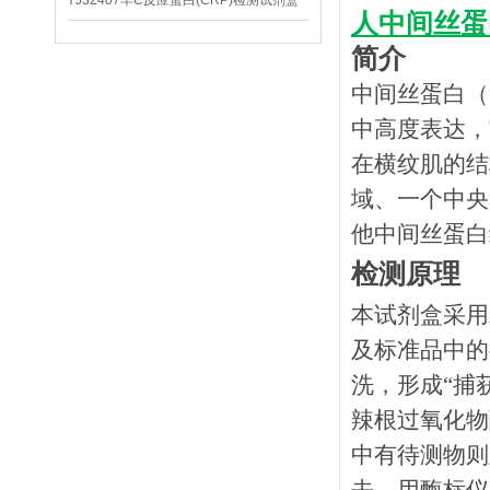
YJ32407羊C反应蛋白(CRP)检测试剂盒
人中间丝蛋白
简介
中间丝蛋白（
中高度表达，
在横纹肌的结
域、一个中央
他中间丝蛋白
检测原理
本试剂盒采用
及标准品中的
洗，形成
“捕
辣根过氧化物
中有待测物则