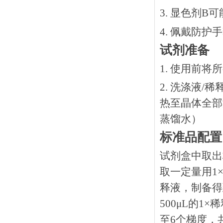
3. 显色剂
4. 佩戴防
试剂准备
1. 使用前
2. 洗涤液/
热⾄晶体全部溶
蒸馏水）
标准品配置
试剂盒中取出
取一定量用1×
释液，制备得到
500μL的1
至6个梯度，