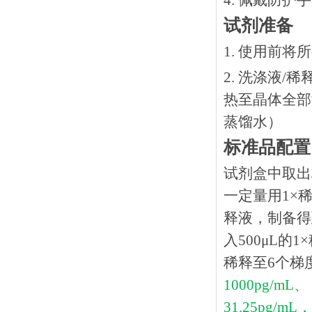
4. 佩戴防
试剂准备
1. 使用前
2. 洗涤液/
热⾄晶体全部溶
蒸馏水）
标准品配置
试剂盒中取出
一定量用1×稀
释液，制备得到
入500μL的
稀释至6个梯
1000pg/mL、
31.25pg/mL，