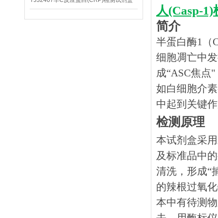
YJ32407羊C反应蛋白(CRP)检测试剂盒
人(Casp-
简介
半蛋白酶1（C
细胞凋亡中发挥
成“ASC焦点
如白细胞介素-
中起到关键作
检测原理
本试剂盒采用
及标准品中的
清洗，形成
“
的辣根过氧化
本中有待测物