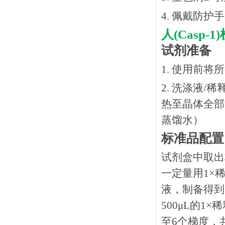
4. 佩戴防
人(Casp
试剂准备
1. 使用前
2. 洗涤液/
热⾄晶体全部溶
蒸馏水）
标准品配置
试剂盒中取出
一定量用1×稀
液，制备得到1
500μL的1
至6个梯度，