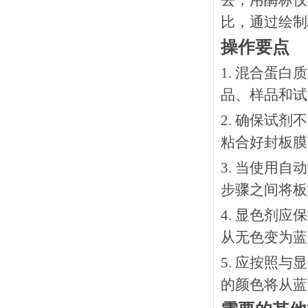
去，用酶标仪
比，通过绘制
操作要点
1. 混合蛋
品、样品和试
2. 确保试
粘合好封板膜
3. 当使用
步骤之间将板
4. 显色剂
从无色变为蓝
5. 应按照
的颜色将从蓝