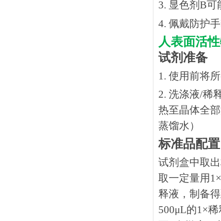
3. 显色剂
4. 佩戴防
人表面活性
试剂准备
1. 使用前
2. 洗涤液/
热⾄晶体全部溶
蒸馏水）
标准品配置
试剂盒中取出
取一定量用1×
释液，制备得到
500μL的1