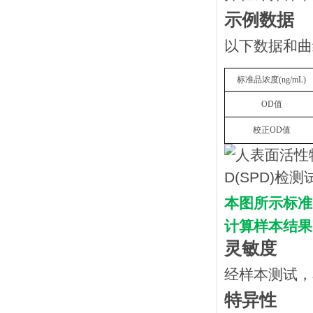
示例数据
以下数据和曲
标准品浓度
(
n
g/mL
)
OD
值
校正
OD
值
本图所示标准
计算样本结果
灵敏度
经样本测试，
特异性