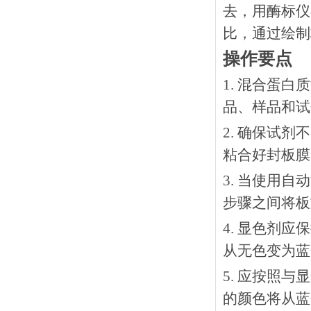
去，用酶标仪
比，通过绘制
操作要点
1. 混合蛋
品、样品和试
2. 确保试
粘合好封板膜
3. 当使用
步骤之间将板
4. 显色剂
从无色变为蓝
5. 应按照
的颜色将从蓝