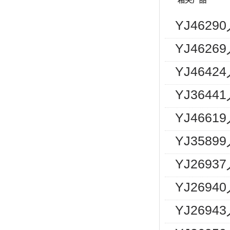
相关产品
YJ462
YJ462
YJ464
YJ364
YJ466
YJ358
YJ269
YJ2694
YJ2694