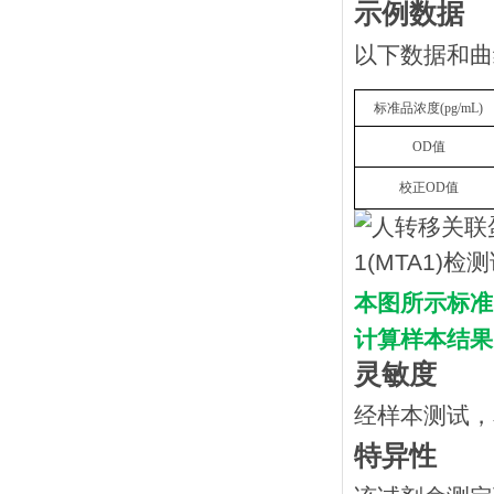
示例数据
以下数据和曲
标准品浓度
(
p
g/mL
)
OD
值
校正
OD
值
本图所示标准
计算样本结果
灵敏度
经样本测试，
特异性