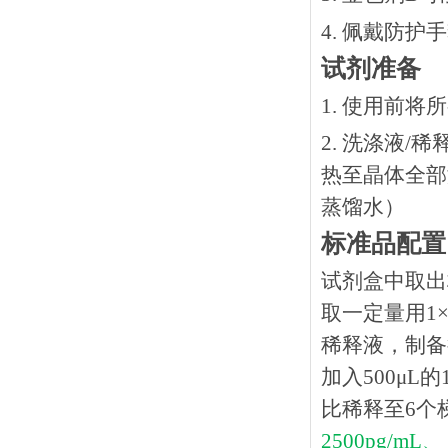
4. 佩戴防
试剂准备
1. 使用前
2. 洗涤液/
热⾄晶体全部溶
蒸馏水）
标准品配置
试剂盒中取出
取一定量用1×
稀释液，制备得
加入500μL
比稀释至6个
2500pg/mL、 