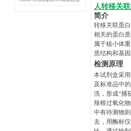
YJ32407羊C反应蛋白(CRP)检测试剂盒
人转移关联蛋
简介
转移关联蛋白1(M
相关的蛋白质
属于核小体重
质结构和基因
检测原理
本试剂盒采用
及标准品中的
洗，形成
“捕
辣根过氧化物
中有待测物则
去，用酶标仪