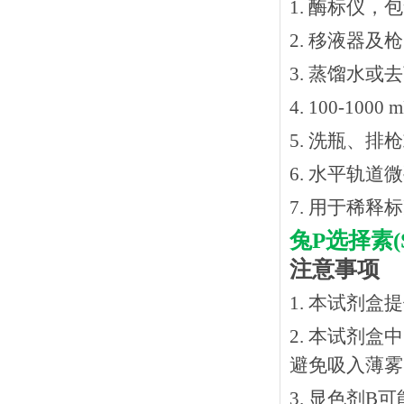
1. 酶标仪，
2. 移液器及
3. 蒸馏水或
4. 100-10
5. 洗瓶、
6. 水平轨道
7. 用于稀
兔
P选择素(
注意事项
1. 本试剂
2. 本试剂
避免吸入薄雾
3. 显色剂