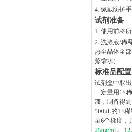
4. 佩戴防
试剂准备
1. 使用前
2. 洗涤液/
热⾄晶体全部溶
蒸馏水）
标准品配置
试剂盒中取出
一定量用1×稀
液，制备得到1
500μL的1
至6个梯度，
25ng/mL、
12