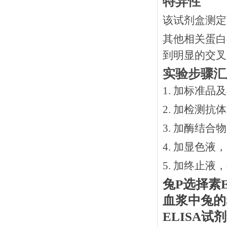
特异性
该试剂盒测定
其他相关蛋白
到明显的交叉
实验步骤汇
1. 加标准品
2.
加检测抗体
3.
加酶结合物
4. 加显色液
5. 加终止液
兔
P选择素
血浆中
兔
的
ELISA