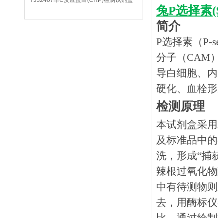
YJ32407羊C反应蛋白(CRP)检测试剂盒
兔P选择素(
简介
P选择素（P-s
分子（CAM
导白细胞、内
硬化、血栓形
检测原理
本试剂盒采用
及标准品中的
洗，形成
“捕
辣根过氧化物
中有待测物则
去，用酶标仪