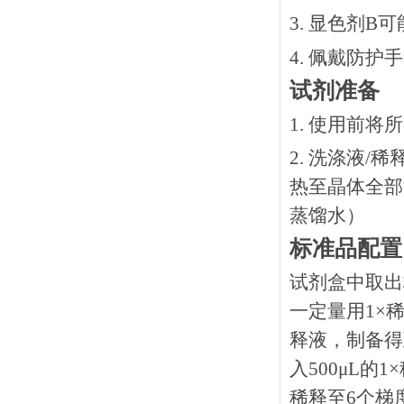
3. 显色剂
4. 佩戴防
试剂准备
1. 使用前
2. 洗涤液/
热⾄晶体全部溶
蒸馏水）
标准品配置
试剂盒中取出
一定量用1×稀
释液，制备得到
入500μL的
稀释至6个梯