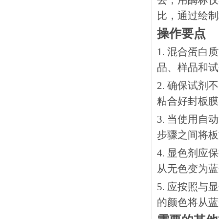
去，用酶标仪
比，通过绘制
操作要点
1. 混合蛋
品、样品和试
2. 确保试
粘合好封板膜
3. 当使用
步骤之间将板
4. 显色剂
从无色变为蓝
5. 应按照
的颜色将从蓝