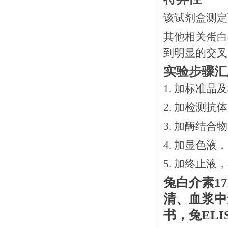
该试剂盒测定
其他相关蛋白
到明显的交叉
实验步骤汇
1. 加标准品
2.
加检测抗体
3.
加酶结合物
4. 加显色液
5. 加终止液
兔白介素
17
清、血浆中
书
，
兔
EL