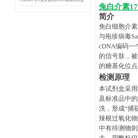
YJ32407羊C反应蛋白(CRP)检测试剂盒
兔白介素17
简介
免白细胞介素1
与疱疹病毒Sa
cDNA编码一
的信号肽，被裂
的糖基化位点
检测原理
本试剂盒采用
及标准品中的
洗，形成
“捕
辣根过氧化物
中有待测物则