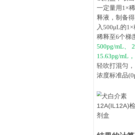
一定量用1×稀
释液，制备得到
入500μL的
稀释至6个梯
500pg/mL、 2
15.63pg/mL，
轻吹打混匀，
浓度标准品(0p