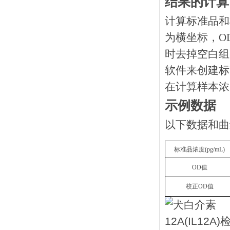
结果的计算
计算标准品和
为横坐标，O
时去掉空白组
软件来创建标
在计算样本浓
示例数据
以下数据和曲
标准品浓度
(
pg/mL
)
OD
值
校正
OD
值