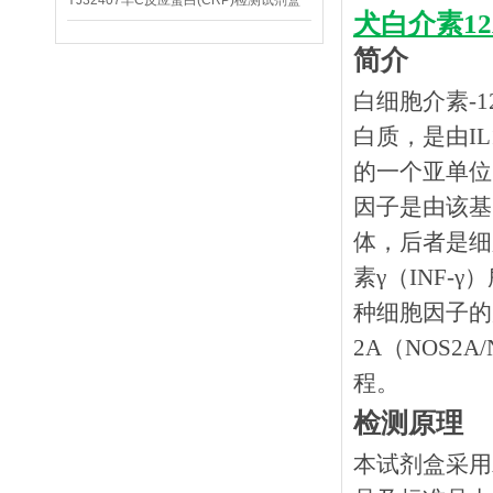
YJ32407羊C反应蛋白(CRP)检测试剂盒
犬白介素12
简介
白细胞介素
-
白质，是由IL
的一个亚单位
因子是由该基
体，后者是细
素γ（INF-
种细胞因子的
2A（NOS
程。
检测原理
本试剂盒采用