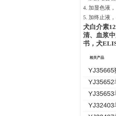
4. 加显色液
5. 加终止液
犬白介素
1
清、血浆中
书
，
犬
EL
相关产品
YJ356
YJ3565
YJ3565
YJ3240