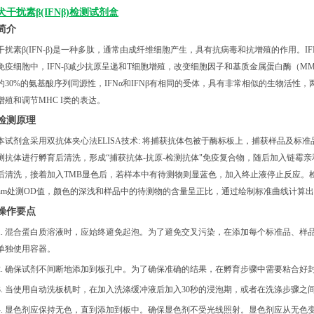
犬干扰素β(IFNβ)检测试剂盒
简介
干扰素
β(IFN-β)是一种多肽，通常由成纤维细胞产生，具有抗病毒和抗增殖的作用。
免疫细胞中，IFN-β减少抗原呈递和T细胞增殖，改变细胞因子和基质金属蛋白酶（MM
约30%的氨基酸序列同源性，IFNα和IFNβ有相同的受体，具有非常相似的生物活
增殖和调节MHC I类的表达。
检测原理
本试剂盒采用双抗体夹心法
ELISA技术: 将捕获抗体包被于酶标板上，捕获样品及标
测抗体进行孵育后清洗，形成“捕获抗体-抗原-检测抗体"免疫复合物，随后加入链霉
后清洗，接着加入TMB显色后，若样本中有待测物则显蓝色，加入终止液停止反应。检
nm处测OD值，颜色的深浅和样品中的待测物的含量呈正比，通过绘制标准曲线计算出样
操作要点
1. 混合蛋白质溶液时，应始终避免起泡。为了避免交叉污染，在添加每个标准品、样
单独使用容器。
2. 确保试剂不间断地添加到板孔中。为了确保准确的结果，在孵育步骤中需要粘合好
3. 当使用自动洗板机时，在加入洗涤缓冲液后加入30秒的浸泡期，或者在洗涤步骤之
4. 显色剂应保持无色，直到添加到板中。确保显色剂不受光线照射。显色剂应从无色