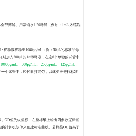
全部溶解。用蒸馏水1:20稀释（例如：1mL 浓缩洗
×稀释液稀释至1000pg/mL（例：50μL的标准品母
管中分别加入500μL的1×稀释液，在这6个单独的试管中
1000pg/mL、 500pg/mL、 250pg/mL、 125pg/mL、
品到下一个试管中，轻轻吹打混匀，以此类推进行标准
标，OD值为纵坐标，在坐标纸上绘出四参数逻辑函
拟合的计算机软件来创建标准曲线。若样品OD值高于