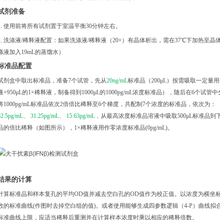
试剂准备
1. 使用前将所有试剂置于室温平衡30分钟左右。
2. 洗涤液/稀释液配置：如果洗涤液/稀释液（20×）有晶体析出，需在37℃下加热⾄晶体
涤液加入19mL的蒸馏水）
标准品配置
试剂盒中取出标准品，准备
7个试管，先从
20ng/mL
标准品（
200μL）按需吸取一定量用1
液+950μL的1×稀释液，制备得到1000μL的1000pg/mL浓度标准品），随后在6个试
将1000pg/mL标准品依次2倍倍比稀释至6个梯度，共配制7个浓度的标准品，依次为：
62.5pg/mL、 31.25pg/mL、 15.63pg/mL，
从最高浓度标准品溶液中吸取
500μL标准
品的倍比稀释（如图所示），1×稀释液用作零浓度标准品(0pg/mL)
。
结果的计算
计算标准品和样本复孔的平均
OD值并减去空白孔的OD值作为校正值。以浓度为横坐
数的标准曲线(作图时去掉空白组的值)。或者使用能够生成四参数逻辑（4-P）曲线
标准曲线上限，应适当稀释后重测并在计算样本浓度时乘以相应的稀释倍数。