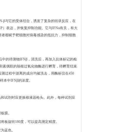
IFN-β与它的受体结合，诱发了复杂的转录反应，在
P）表达，并恢复抑制功能。它与IFNα有关，有大
性，两者都赋予靶细胞对病毒感染的抵抗力，抑制细胞
准品中的待测物IFNβ，清洗后，再加入抗体标记的检
亲和素偶联的辣根过氧化物酶进行孵育，待孵育结束
测过程中游离的成分均被洗去，用酶标仪在450
本中IFNβ的浓度。
品和试剂时应更换移液器枪头。此外，每种试剂应
封板膜。
间将板旋转180度，可以提高测定精度。
变为蓝色。