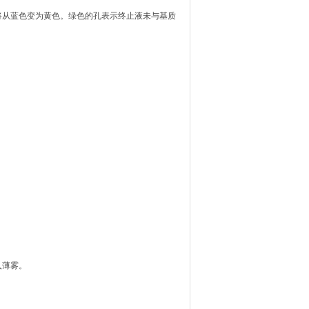
将从蓝色变为黄色。绿色的孔表示终止液未与基质
入薄雾。