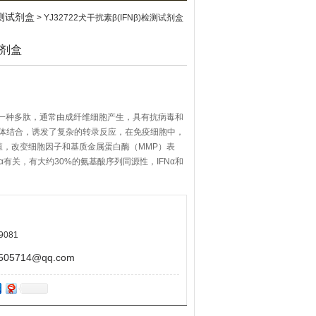
检测试剂盒
> YJ32722犬干扰素β(IFNβ)检测试剂盒
试剂盒
盒是一种多肽，通常由成纤维细胞产生，具有抗病毒和
的受体结合，诱发了复杂的转录反应，在免疫细胞中，
增殖，改变细胞因子和基质金属蛋白酶（MMP）表
α有关，有大约30%的氨基酸序列同源性，IFNα和
9081
5714@qq.com