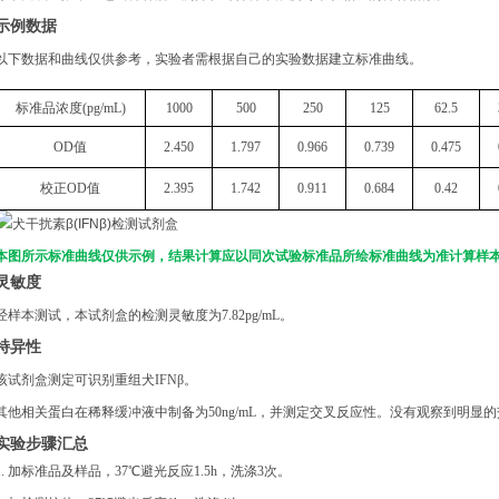
示例数据
以下数据和曲线仅供参考，实验者需根据自己的实验数据建立标准曲线。
标准品浓度
(
pg/mL
)
1000
500
2
5
0
125
62.5
OD
值
2.450
1.797
0.966
0.739
0.475
校正
OD
值
2.395
1.742
0.911
0.684
0.42
本图所示标准曲线仅供示例，结果计算应以同次试验标准品所绘标准曲线为准计算样
灵敏度
经样本测试，本试剂盒的检测灵敏度为
7.82pg/mL。
特异性
该试剂盒测定可识别重组
犬
IFNβ
。
其他相关蛋白在稀释缓冲液中制备为
50ng/mL，并测定交叉反应性。没有观察到明显
实验步骤汇总
1. 加标准品及样品，37℃避光反应1.5h，洗涤3次。