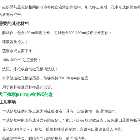
5. 应按照与显色剂相同的顺序将终止液添加到板中。加入终止液后，孔中形成的颜色
溶液充分混合。
需要的其他材料
1. 酶标仪，包含450nm测定波长，同时包含600-680nm校正波长更佳；
2. 移液器及枪头；
3. 蒸馏水或去离子水；
4. 100-1000 mL刻度量筒；
5. 洗瓶、排枪或自动微孔板清洗机；
6. 水平轨道微孔板振荡器，能够保持500±50 rpm的速度；
7. 用于稀释标准品和样品的试管。
犬干扰素
β(IFNβ)检测试剂盒
注意事项
1. 本试剂盒提供的终止液为稀硫酸溶液，具有一定腐蚀性，应谨慎操作。
2. 本试剂盒中的某些成分含有防腐剂，可能会引起皮肤过敏反应，应佩带口罩避免吸
3. 显色剂B可能会引起皮肤、眼睛和呼吸道刺激，应佩带口罩避免吸入薄雾。
4. 佩戴防护手套、眼睛和面部防护用品，处理后洗手。