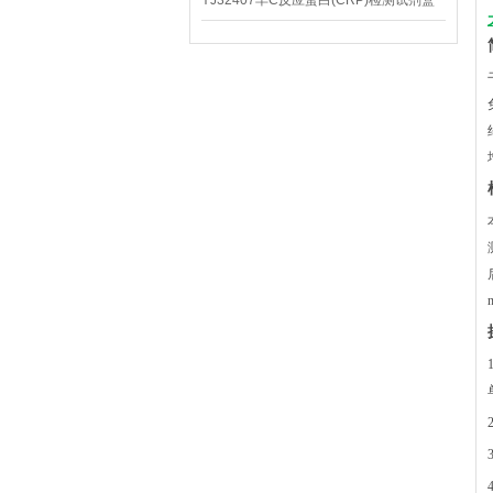
YJ32407羊C反应蛋白(CRP)检测试剂盒