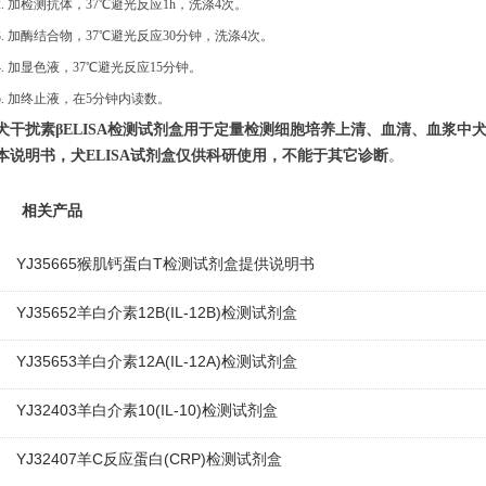
2.
加检测抗体，
37℃避光反应1h，洗涤4次。
3.
加酶结合物，
37℃避光反应30分钟，洗涤4次。
4. 加显色液，37℃避光反应15分钟。
5. 加终止液，在5分钟内读数。
犬干扰素
β
ELISA
检测试剂盒
用于定量检测细胞培养上清、血清、血浆中
本说明书
，
犬
ELISA试剂盒仅供科研使用，不能于其它诊断
。
相关产品
YJ35665猴肌钙蛋白T检测试剂盒提供说明书
YJ35652羊白介素12B(IL-12B)检测试剂盒
YJ35653羊白介素12A(IL-12A)检测试剂盒
YJ32403羊白介素10(IL-10)检测试剂盒
YJ32407羊C反应蛋白(CRP)检测试剂盒