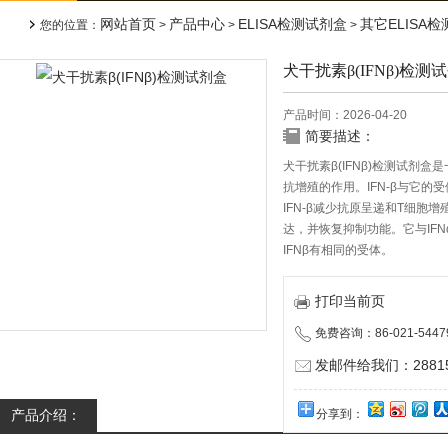
网站首页
产品中心
ELISA检测试剂盒
其它ELISA
您的位置：
>
>
>
犬干扰素β(IFNβ)检测
产品时间：2026-04-20
简要描述：
犬干扰素β(IFNβ)检测试剂
抗增殖的作用。IFN-β与它
IFN-β减少抗原呈递和T细胞
达，并恢复抑制功能。它与IFN
IFNβ有相同的受体。
打印当前页
免费咨询：86-021-5447
发邮件给我们：288150
产品介绍：
分享到：