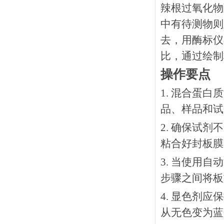
辣根过氧化物
中有待测物则
去，用酶标仪
比，通过绘制
操作要点
1. 混合蛋
品、样品和试
2. 确保试
粘合好封板膜
3. 当使用
步骤之间将板
4. 显色剂
从无色变为蓝