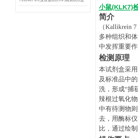
YJ32407羊C反应蛋白(CRP)检测试剂盒
小鼠(KLK7
简介
（Kallik
多种组织和体
中发挥重要作
检测原理
本试剂盒采用
及标准品中的
洗，形成
“捕
辣根过氧化物
中有待测物则
去，用酶标仪
比，通过绘制