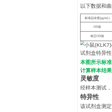
以下数据和曲
标准品浓度
(
p
g/mL
)
OD
值
校正
OD
值
本图所示标准
计算样本结果
灵敏度
经样本测试，
特异性
该试剂盒测定