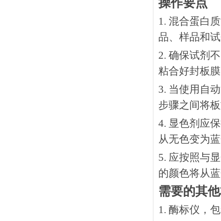
操作要点
1. 混合蛋
品、样品和试
2. 确保试
粘合好封板膜
3. 当使用
步骤之间将板
4. 显色剂
从无色变为蓝
5. 应按照
的颜色将从蓝
需要的其他
1. 酶标仪，