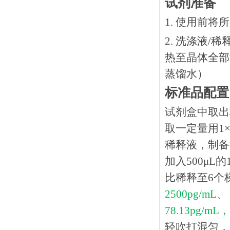
试剂准备
1. 使用前
2. 洗涤液/
热⾄晶体全部溶
蒸馏水）
标准品配置
试剂盒中取出
取一定量用1×
稀释液，制备得
加入500μL
比稀释至6个
2500pg/mL、 
78.13pg/mL，
轻吹打混匀，