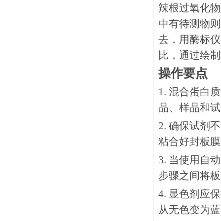
辣根过氧化物
中有待测物则
去，用酶标仪
比，通过绘制
操作要点
1. 混合蛋
品、样品和试
2. 确保试
粘合好封板膜
3. 当使用
步骤之间将板
4. 显色剂
从无色变为蓝