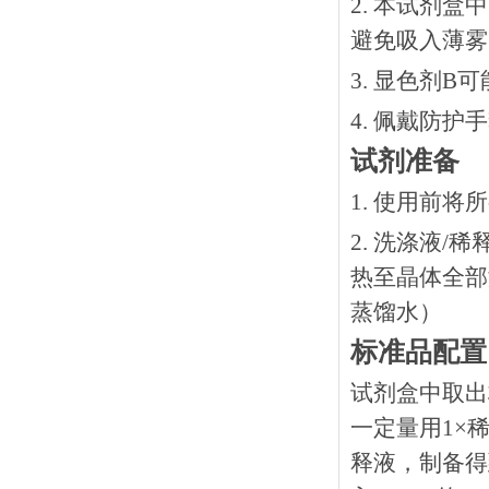
2. 本试剂
避免吸入薄雾
3. 显色剂
4. 佩戴防
试剂准备
1. 使用前
2. 洗涤液/
热⾄晶体全部溶
蒸馏水）
标准品配置
试剂盒中取出
一定量用1×稀
释液，制备得到