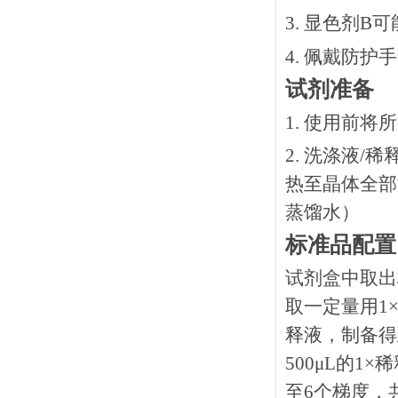
3. 显色剂
4. 佩戴防
试剂准备
1. 使用前
2. 洗涤液/
热⾄晶体全部溶
蒸馏水）
标准品配置
试剂盒中取出
取一定量用1×
释液，制备得到
500μL的1
至6个梯度，