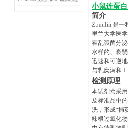
YJ32407羊C反应蛋白(CRP)检测试剂盒
小鼠连蛋白(
简介
Zonuli
里兰大学医学院
霍乱弧菌分泌
水样的、衰弱
迅速和可逆地
与乳糜泻和 1
检测原理
本试剂盒采用
及标准品中的
洗，形成
“捕
辣根过氧化物