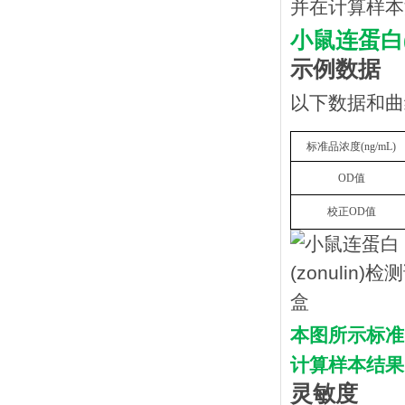
并在计算样本
小鼠连蛋白
示例数据
以下数据和曲
标准品浓度
(
n
g/mL
)
OD
值
校正
OD
值
本图所示标准
计算样本结果
灵敏度