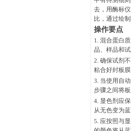
中有待测物则
去，用酶标仪
比，通过绘制
操作要点
1. 混合蛋
品、样品和试
2. 确保试
粘合好封板膜
3. 当使用
步骤之间将板
4. 显色剂
从无色变为蓝
5. 应按照
的颜色将从蓝