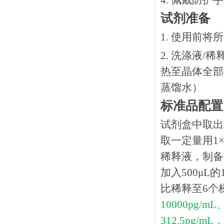
4. 佩戴防
试剂准备
1. 使用前
2. 洗涤液/
热⾄晶体全部溶
蒸馏水）
标准品配置
试剂盒中取出
取一定量用1×稀
稀释液，制备得
加入500μL
比稀释至6个
10000pg/mL
312.5pg/mL，