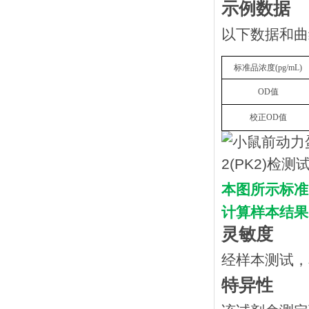
示例数据
以下数据和曲
标准品浓度
(
p
g/mL
)
OD
值
校正
OD
值
本图所示标准
计算样本结果
灵敏度
经样本测试，
特异性