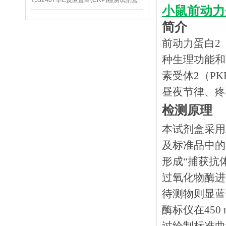
YJ32407羊C反应蛋白(CRP)检测试剂盒
小鼠前动力蛋
简介
前动力蛋白2（
种生理功能和
素受体2（P
昼夜节律、疼
检测原理
本试剂盒采用
及标准品中的
形成
“捕获抗
过氧化物酶进
待测物则显蓝
酶标仪在45