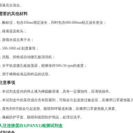
溶液充分混合。
需要的其他材料
1. 酶标仪，包含450nm测定波长，同时包含600-680nm校正波长更佳；
2. 移液器及枪头；
3. 蒸馏水或去离子水；
4. 100-1000 mL刻度量筒；
5. 洗瓶、排枪或自动微孔板清洗机；
6. 水平轨道微孔板振荡器，能够保持500±50 rpm的速度；
7. 用于稀释标准品和样品的试管。
注意事项
1. 本试剂盒提供的终止液为稀硫酸溶液，具有一定腐蚀性，应谨慎操作。
2. 本试剂盒中的某些成分含有防腐剂，可能会引起皮肤过敏反应，应佩带口罩避免吸
3. 显色剂B可能会引起皮肤、眼睛和呼吸道刺激，应佩带口罩避免吸入薄雾。
4. 佩戴防护手套、眼睛和面部防护用品，处理后洗手。
人泛连接蛋白
1(PANX1)检测试剂盒
试剂准备