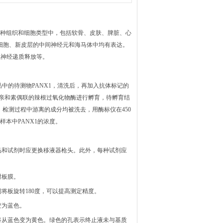
多种组织和细胞类型中，包括软骨、皮肤、脾脏、心
体细胞、新皮层的中间神经元和海马体中均有表达。
触神经递质释放等
。
品中的待测物
PANX1
，清洗后，再加入抗体标记的
霉亲和素偶联的辣根过氧化物酶进行孵育，待孵育结
检测过程中游离的成分均被洗去，用酶标仪在450
出样本中
PANX1
的浓度。
品和试剂时应更换移液器枪头。此外，每种试剂应
封板膜。
间将板旋转180度，可以提高测定精度。
变为蓝色。
将从蓝色变为黄色。绿色的孔表示终止液未与基质