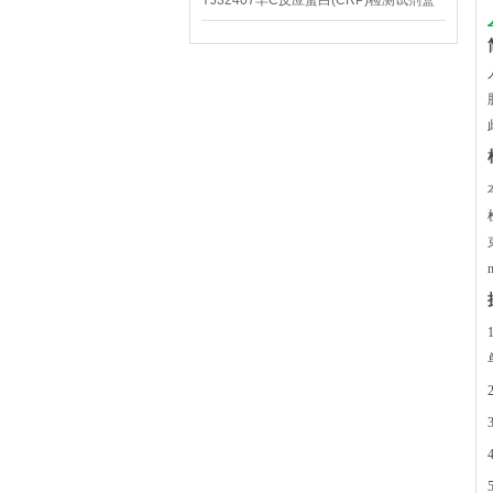
YJ32407羊C反应蛋白(CRP)检测试剂盒