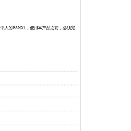
浆中
人
的
PANX1
，使用本产品之前，必须完