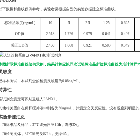
以下数据和曲线仅供参考，实验者需根据自己的实验数据建立标准曲线。
标准品浓度
(
n
g/mL
)
10
5
2.5
1.25
0.625
OD
值
2.518
1.726
0.979
0.641
0.407
校正
OD
值
2.460
1.668
0.921
0.583
0.349
本图所示标准曲线仅供示例，结果计算应以同次试验标准品所绘标准曲线为准计算样
灵敏度
经样本测试，本试剂盒的检测灵敏度为
0.08ng/mL。
特异性
该试剂盒测定可识别重组
人
PANX1
。
其他相关蛋白在稀释缓冲液中制备为
50ng/mL，并测定交叉反应性。没有观察到明显
实验步骤汇总
1. 加标准品及样品，37℃避光反应1.5h，洗涤3次。
2.
加检测抗体，
37℃避光反应1h，洗涤4次。