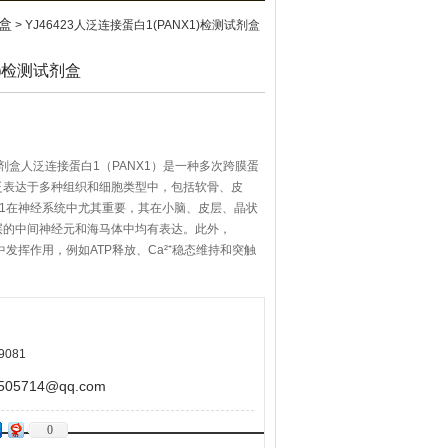
剂盒
> YJ46423人泛连接蛋白1(PANX1)检测试剂盒
1)检测试剂盒
测试剂盒人泛连接蛋白1（PANX1）是一种多次跨膜蛋
泛表达于多种组织和细胞类型中，包括软骨、皮
X1在神经系统中尤其重要，其在小脑、皮层、晶状
层的中间神经元和海马体中均有表达。此外，
中发挥作用，例如ATP释放、Ca²⁺稳态维持和突触
9081
5714@qq.com
0