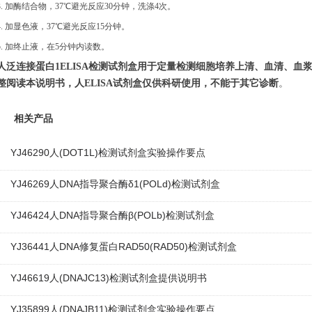
3.
加酶结合物，
37℃避光反应30分钟，洗涤4次。
4. 加显色液，37℃避光反应15分钟。
5. 加终止液，在5分钟内读数
。
人泛连接蛋白
1
ELISA
检测
试剂盒用于定量检测细胞培养上清、血清、血
整阅读本说明书
，
人
ELISA试剂盒仅供科研使用，不能于其它诊断
。
相关产品
YJ46290人(DOT1L)检测试剂盒实验操作要点
YJ46269人DNA指导聚合酶δ1(POLd)检测试剂盒
YJ46424人DNA指导聚合酶β(POLb)检测试剂盒
YJ36441人DNA修复蛋白RAD50(RAD50)检测试剂盒
YJ46619人(DNAJC13)检测试剂盒提供说明书
YJ35899人(DNAJB11)检测试剂盒实验操作要点