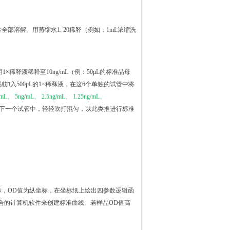
全部溶解。用蒸馏水1: 20稀释（例如：1mL浓缩洗
1×稀释液稀释至10ng/mL（例：50μL的标准品母
中分别加入500μL的1×稀释液，在这6个单独的试管中将
/mL、 5ng/mL、 2.5ng/mL、 1.25ng/mL、
品到下一个试管中，轻轻吹打混匀，以此类推进行标准
标，OD值为纵坐标，在坐标纸上绘出四参数逻辑函
合的计算机软件来创建标准曲线。若样品OD值高