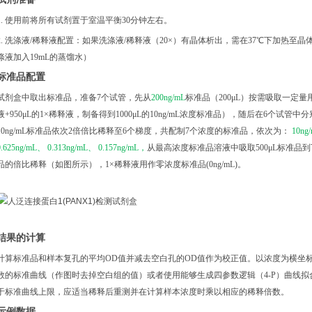
1. 使用前将所有试剂置于室温平衡30分钟左右。
2. 洗涤液/稀释液配置：如果洗涤液/稀释液（20×）有晶体析出，需在37℃下加热⾄晶体
涤液加入19mL的蒸馏水）
标准品配置
试剂盒中取出标准品，准备
7个试管，先从
200ng/mL
标准品（
200μL）按需吸取一定量用
液+950μL的1×稀释液，制备得到1000μL的10ng/mL浓度标准品），随后在6个试管
10ng/mL标准品依次2倍倍比稀释至6个梯度，共配制7个浓度的标准品，依次为：
10ng
0.625ng/mL、 0.313ng/mL、 0.157ng/mL，
从最高浓度标准品溶液中吸取
500μL标准
品的倍比稀释（如图所示），1×稀释液用作零浓度标准品(0ng/mL)。
结果的计算
计算标准品和样本复孔的平均
OD值并减去空白孔的OD值作为校正值。以浓度为横坐
数的标准曲线（作图时去掉空白组的值）或者使用能够生成四参数逻辑（4-P）曲线拟
于标准曲线上限，应适当稀释后重测并在计算样本浓度时乘以相应的稀释倍数。
示例数据