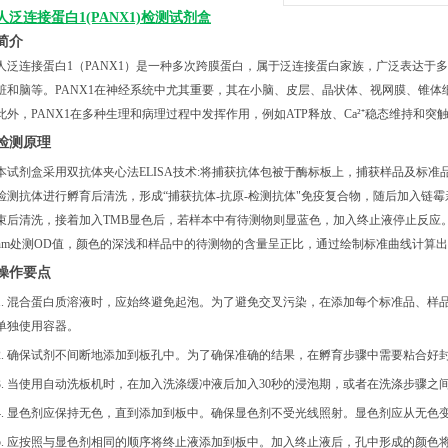
人泛连接蛋白1(PANX1)检测
试剂盒
简介
人泛连接蛋白
1（PANX1）是一种多次跨膜蛋白，属于泛连接蛋白家族，广泛表达于
脏和脑等。PANX1在神经系统中尤其重要，其在小脑、皮层、晶状体、视网膜、锥
此外，PANX1在多种生理和病理过程中发挥作用，例如ATP释放、Ca²⁺稳态维持和突
检测原理
本试剂盒采用双抗体夹心法
ELISA技术:将捕获抗体包被于酶标板上，捕获样品及标准
检测抗体进行孵育后清洗，形成
“捕获抗体-抗原-检测抗体"免疫复合物，随后加入链
束后清洗，接着加入TMB显色后，若样本中有待测物则显蓝色，加入终止液停止反应。
nm处测OD值，颜色的深浅和样品中的待测物的含量呈正比，通过绘制标准曲线计算
操作要点
1. 混合蛋白质溶液时，应始终避免起泡。为了避免交叉污染，在添加每个标准品、样
单独使用容器。
2. 确保试剂不间断地添加到板孔中。为了确保准确的结果，在孵育步骤中需要粘合好
3. 当使用自动洗板机时，在加入洗涤缓冲液后加入30秒的浸泡期，或者在洗涤步骤之
4. 显色剂应保持无色，直到添加到板中。确保显色剂不受光线照射。显色剂应从无色
5. 应按照与显色剂相同的顺序将终止液添加到板中。加入终止液后，孔中形成的颜色