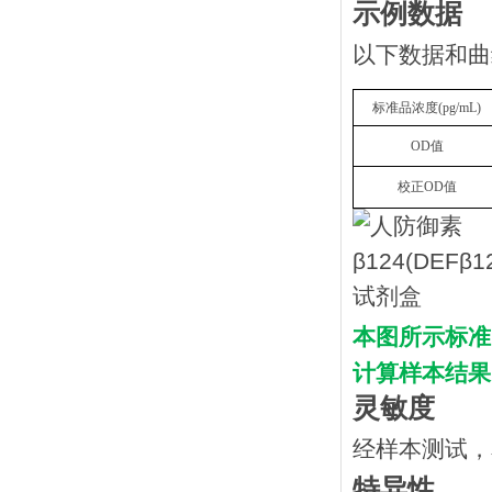
示例数据
以下数据和曲
标准品浓度
(
p
g/mL
)
OD
值
校正
OD
值
本图所示标准
计算样本结果
灵敏度
经样本测试，
特异性