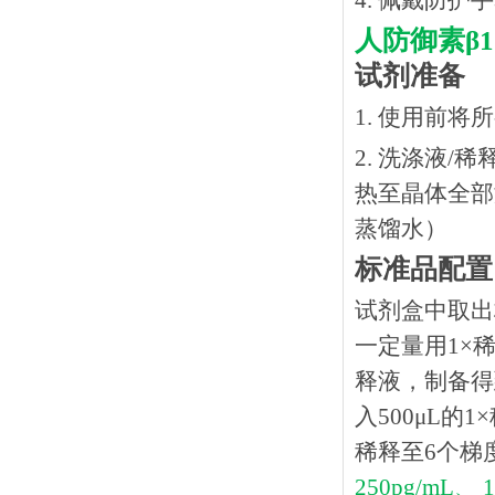
4. 佩戴防
人防御素
β
试剂准备
1. 使用前
2. 洗涤液/
热⾄晶体全部溶
蒸馏水）
标准品配置
试剂盒中取出
一定量用1×稀
释液，制备得到
入500μL的
稀释至6个梯
250pg/mL、 1