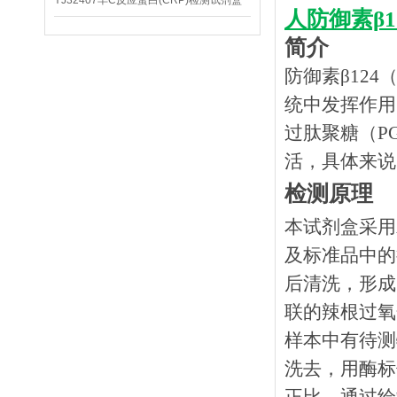
YJ32407羊C反应蛋白(CRP)检测试剂盒
人防御素β12
简介
防御素
β12
统中发挥作用。
过肽聚糖（P
活，具体来说，
检测原理
本试剂盒采用
及标准品中的
后清洗，形成
联的辣根过氧
样本中有待测
洗去，用酶标