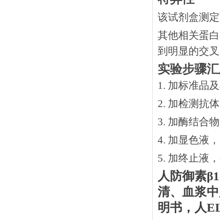
该试剂盒测定
其他相关蛋白
到明显的交叉
实验步骤汇
1. 加标准品
2.
加检测抗体
3.
加酶结合物
4. 加显色液
5. 加终止液
人防御素
β1
清、血浆中
明书
，
人
E