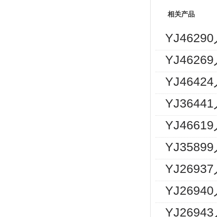
相关产品
YJ462
YJ462
YJ464
YJ364
YJ466
YJ358
YJ269
YJ2694
YJ2694