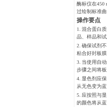
酶标仪在45
过绘制标准曲
操作要点
1. 混合蛋
品、样品和试
2. 确保试
粘合好封板膜
3. 当使用
步骤之间将板
4. 显色剂
从无色变为蓝
5. 应按照
的颜色将从蓝