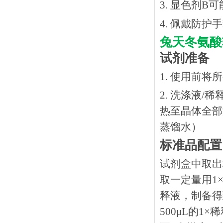
3. 显色剂
4. 佩戴防
兔天冬氨酸
试剂准备
1. 使用前
2. 洗涤液/
热⾄晶体全部溶
蒸馏水）
标准品配置
试剂盒中取出
取一定量用1×
释液，制备得到
500μL的1