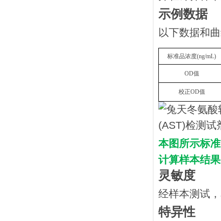
示例数据
以下数据和曲
标准品浓度
(
n
g/mL
)
OD
值
校正
OD
值
本图所示标准
计算样本结果
灵敏度
经样本测试，
特异性