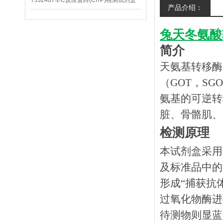
YJ32407羊C反应蛋白(CRP)检测试剂盒
产品介绍：
兔天冬氨酸
简介
天氨基转移酶（
（GOT，SG
氨基的可逆转
脏、骨骼肌、
检测原理
本试剂盒采用
及标准品中的
形成
“捕获抗
过氧化物酶进
待测物则显蓝