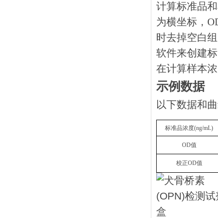
计算标准品和
为横坐标，O
时去掉空白组
软件来创建标
在计算样本浓
示例数据
以下数据和曲
标准品浓度
(
n
g/mL
)
OD
值
校正
OD
值