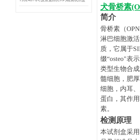
YJ32407羊C反应蛋白(CRP)检测试剂盒
犬骨桥素(O
简介
骨桥素（
OP
淋巴细胞激活
质，它属于SIB
缀“oste
类型生物合成
髓细胞，肥厚
细胞，内耳、
蛋白，其作用
素。
检测原理
本试剂盒采用