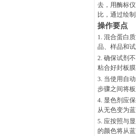
去，用酶标仪
比，通过绘制
操作要点
1. 混合蛋
品、样品和试
2. 确保试
粘合好封板膜
3. 当使用
步骤之间将板
4. 显色剂
从无色变为蓝
5. 应按照
的颜色将从蓝