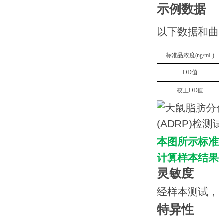
示例数据
以下数据和曲
标准品浓度
(
n
g/mL
)
OD
值
校正
OD
值
本图所示标准
计算样本结果
灵敏度
经样本测试，
特异性