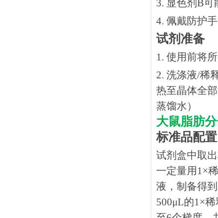
3. 显色剂
4. 佩戴防
试剂准备
1. 使用前
2. 洗涤液/
热⾄晶体全部溶
蒸馏水）
大鼠脂肪分
标准品配置
试剂盒中取出
一定量用1×稀
液，制备得到1
500μL的1
至6个梯度，