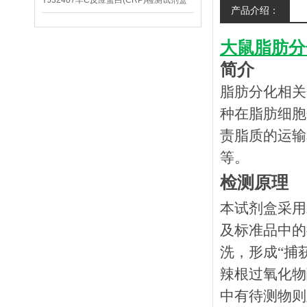
YJ32407羊C反应蛋白(CRP)检测试剂盒
产品介绍：
大鼠脂肪分
简介
脂肪分化相关蛋白（A
种在脂肪细胞
责脂质的运输
等。
检测原理
本
试剂盒采用
及标准品中的
洗，形成
“捕
辣根过氧化物
中有待测物则