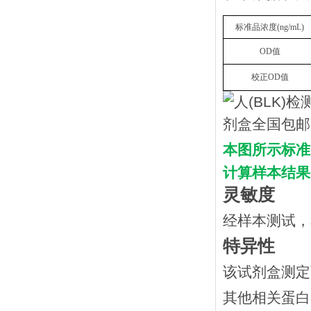
标准品浓度
(
n
g/mL
)
OD
值
校正
OD
值
本图所示标准
计算样本结果
灵敏度
经样本测试，
特异性
该试剂盒测定
其他相关蛋白