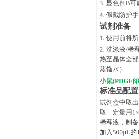
3. 显色剂
4. 佩戴防
试剂准备
1. 使用前
2. 洗涤液/
热⾄晶体全部溶
蒸馏水）
小鼠(PDGF
标准品配置
试剂盒中取出
取一定量用1×
稀释液，制备得
加入500μL