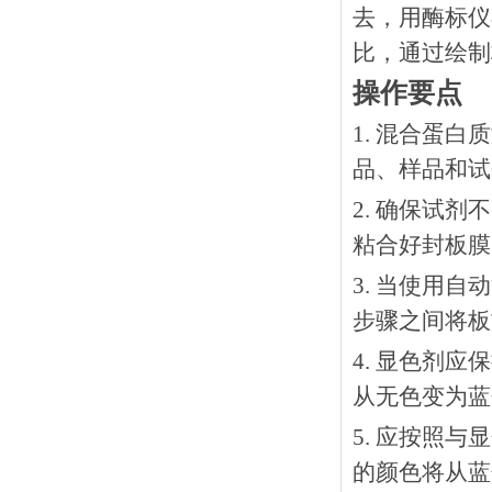
去，用酶标仪
比，通过绘制
操作要点
1. 混合蛋
品、样品和试
2. 确保试
粘合好封板膜
3. 当使用
步骤之间将板
4. 显色剂
从无色变为蓝
5. 应按照
的颜色将从蓝