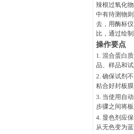
辣根过氧化物
中有待测物则
去，用酶标仪
比，通过绘制
操作要点
1. 混合蛋
品、样品和试
2. 确保试
粘合好封板膜
3. 当使用
步骤之间将板
4. 显色剂
从无色变为蓝