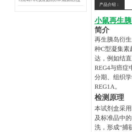
YJ32407羊C反应蛋白(CRP)检测试剂盒
产品介绍：
小鼠再生胰
简介
再生胰岛衍生
种C型凝集素
达，例如结直
REG4与癌
分期、组织学
REG1A。
检测原理
本试剂盒采用
及标准品中的
洗，形成
“捕