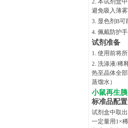
2. 本试剂
避免吸入薄雾
3. 显色剂
4. 佩戴防
试剂准备
1. 使用前
2. 洗涤液/
热⾄晶体全部溶
蒸馏水）
小鼠再生胰
标准品配置
试剂盒中取出
一定量用1×稀