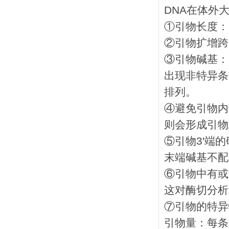
DNA在体外
①引物长度： 
②引物扩增跨度
③引物碱基：G
出现非特异条
排列。
④避免引物内
则会形成引物
⑤引物3'端
末端碱基不配
⑥引物中有或
这对酶切分析
⑦引物的特异
引物量：每条引